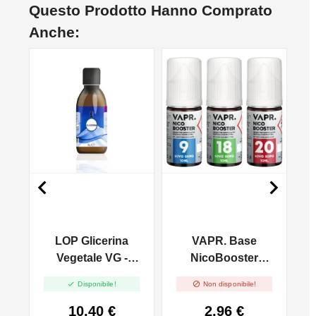
Questo Prodotto Hanno Comprato
Anche:
NON DISPONIBILE
NO


LOP Glicerina
VAPR. Base
Vegetale VG -
NicoBooster
1000ml In 1000ml
50/50 - 10ml


Disponibile!
Non disponibile!
10,40 €
2,96 €