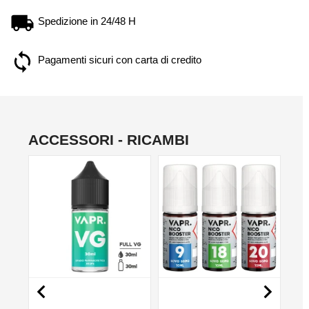
Spedizione in 24/48 H
Pagamenti sicuri con carta di credito
ACCESSORI - RICAMBI
NON DISPONIBILE
NO

