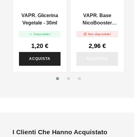
VAPR. Glicerina
VAPR. Base
l
Vegetale - 30ml
NicoBooster
50/50 - 10ml


Disponibile!
Non disponibile!
1,20 €
2,96 €
ACQUISTA
ACQUISTA
I Clienti Che Hanno Acquistato