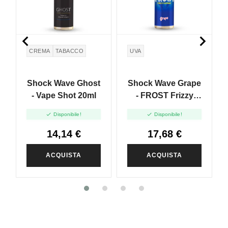


CREMA
TABACCO
UVA
Shock Wave Ghost
Shock Wave Grape
- Vape Shot 20ml
- FROST Frizzy
Lemon - Vape Shot


Disponibile!
Disponibile!
20ml
14,14 €
17,68 €
ACQUISTA
ACQUISTA