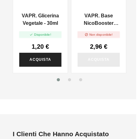
VAPR. Glicerina
VAPR. Base
l
Vegetale - 30ml
NicoBooster
50/50 - 10ml


Disponibile!
Non disponibile!
1,20 €
2,96 €
ACQUISTA
ACQUISTA
I Clienti Che Hanno Acquistato