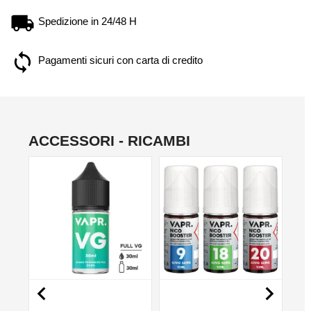
Spedizione in 24/48 H
Pagamenti sicuri con carta di credito
ACCESSORI - RICAMBI
NON DISPONIBILE
NO

