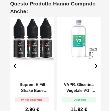
Questo Prodotto Hanno Comprato
Anche:
NON DISPONIBILE


Suprem-E Fill
VAPR. Glicerina
S
Shake Base
Vegetale VG -
NicoBooster
1000ml


Non disponibile!
Disponibile!
60/40 - 10ml
2,96 €
11,92 €