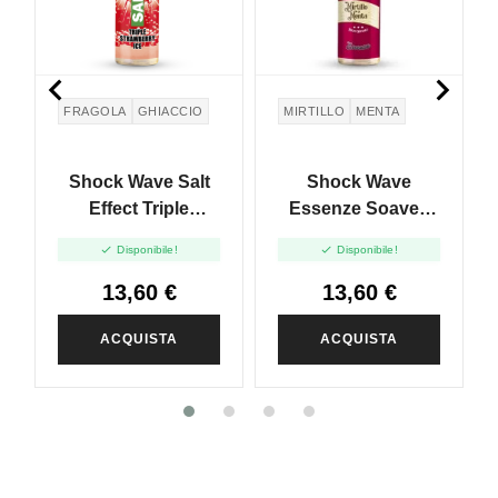


FRAGOLA
GHIACCIO
MIRTILLO
MENTA
Shock Wave Salt
Shock Wave
Effect Triple
Essenze Soave -
Strawberry Ice -
Mirtillo E Menta -


Disponibile!
Disponibile!
Vape Shot 20ml
Vape Shot 20ml
13,60 €
13,60 €
ACQUISTA
ACQUISTA