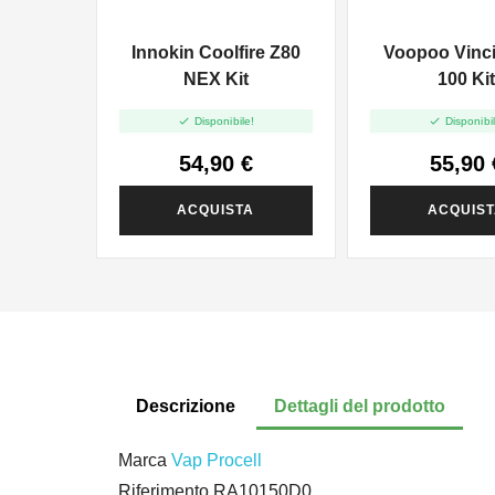
Innokin Coolfire Z80
Voopoo Vinci
NEX Kit
100 Ki


Disponibile!
Disponibil
54,90 €
55,90 
ACQUISTA
ACQUIS
Descrizione
Dettagli del prodotto
Marca
Vap Procell
Riferimento
RA10150D0