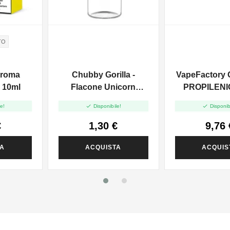
TO
Aroma
Chubby Gorilla -
VapeFactory
 10ml
Flacone Unicorn
PROPILENIC
Trasparente 100ml


e!
Disponibile!
Disponib
€
1,30 €
9,76 
TA
ACQUISTA
ACQUIS