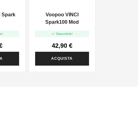
 Spark
Voopoo VINCI
t
Spark100 Mod

e!
Disponibile!
€
42,90 €
TA
ACQUISTA