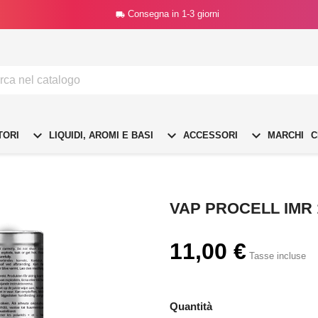
Consegna in 1-3 giorni




TORI
LIQUIDI, AROMI E BASI
ACCESSORI
MARCHI
C
VAP PROCELL IMR 
11,00 €
Tasse incluse
Quantità