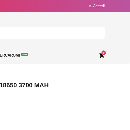
Accedi

0

ERCAROMI
NEW
18650 3700 MAH