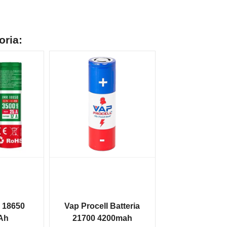
oria:
l 18650
Vap Procell Batteria
Ah
21700 4200mah