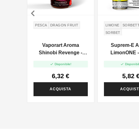

PESCA
DRAGON FRUIT
LIMONE
SORBET
SORBET
Vaporart Aroma
Suprem-E 
Shinobi Revenge -
LimonONE -
10ml


Disponibile!
Disponibil
6,32 €
5,82 
ACQUISTA
ACQUIS