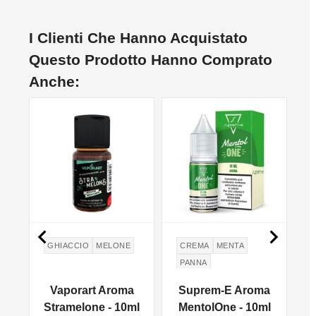
I Clienti Che Hanno Acquistato
Questo Prodotto Hanno Comprato
Anche:


GHIACCIO
MELONE
CREMA
MENTA
PANNA
a
Vaporart Aroma
Suprem-E Aroma
ml
Stramelone - 10ml
MentolOne - 10ml