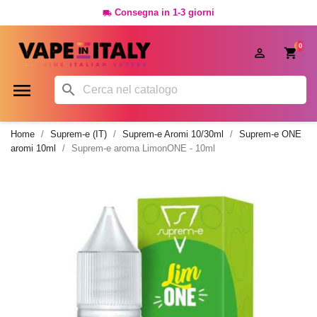
Consegna in 1-3 giorni

0




Home
Suprem-e (IT)
Suprem-e Aromi 10/30ml
Suprem-e ONE
aromi 10ml
Suprem-e aroma LimonONE - 10ml