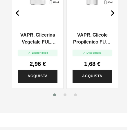


VAPR. Glicerina
VAPR. Glicole
l
Vegetale FULL
Propilenico FULL
VG - 35ml In
PG - 35ml In 60ml


Disponibile!
Disponibile!
120ml
2,96 €
1,68 €
ACQUISTA
ACQUISTA