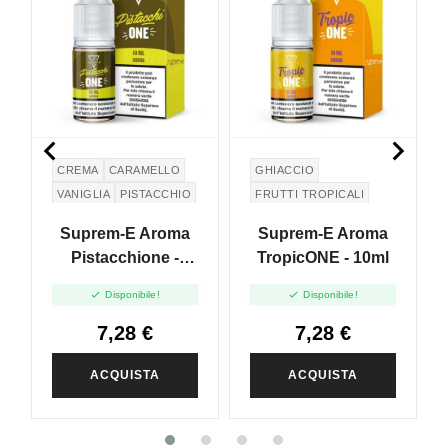


CREMA
CARAMELLO
GHIACCIO
VANIGLIA
PISTACCHIO
FRUTTI TROPICALI
BRANDY
GHIACCIOLO
Suprem-E Aroma
Suprem-E Aroma
Pistacchione -
TropicONE - 10ml
10ml


Disponibile!
Disponibile!
7,28 €
7,28 €
ACQUISTA
ACQUISTA