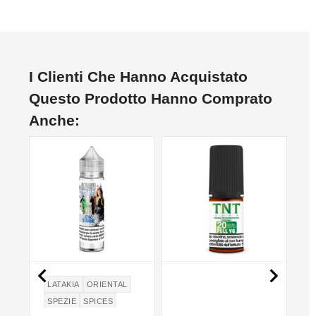
I Clienti Che Hanno Acquistato
Questo Prodotto Hanno Comprato
Anche:
NON DISPONIBILE
NO


LATAKIA
ORIENTAL
SPEZIE
SPICES