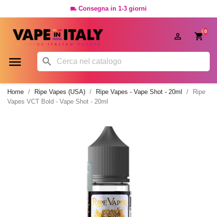
Consegna in 1-3 giorni

0




Home
Ripe Vapes (USA)
Ripe Vapes - Vape Shot - 20ml
Ripe
Vapes VCT Bold - Vape Shot - 20ml