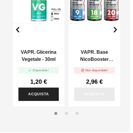


VAPR. Glicerina
VAPR. Base
l
Vegetale - 30ml
NicoBooster
50/50 - 10ml


Disponibile!
Non disponibile!
1,20 €
2,96 €
ACQUISTA
ACQUISTA