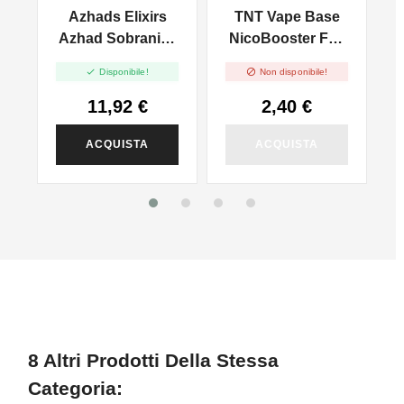
ls
Azhads Elixirs
TNT Vape Base
Azhad Sobranie -
NicoBooster Full
Distillati - Vape
VG - 10ml


Disponibile!
Non disponibile!
Shot 20ml
11,92 €
2,40 €
ACQUISTA
ACQUISTA
8 Altri Prodotti Della Stessa
Categoria: