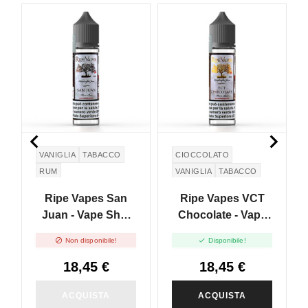
NON DISPONIBILE


VANIGLIA
TABACCO
CIOCCOLATO
RUM
VANIGLIA
TABACCO
CREMA PASTICCERA
Ripe Vapes San
Ripe Vapes VCT
Juan - Vape Shot
Chocolate - Vape
20ml
Shot - 20ml


Non disponibile!
Disponibile!
18,45 €
18,45 €
ACQUISTA
ACQUISTA