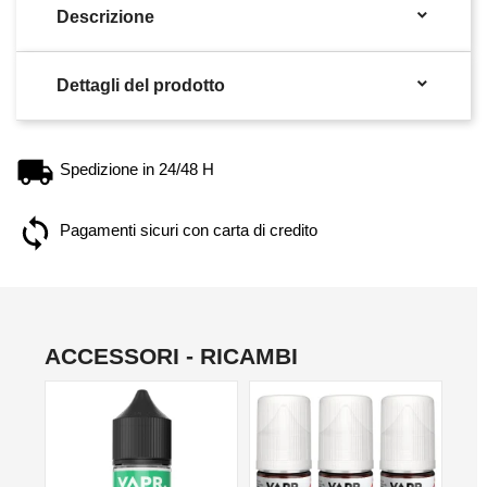

Descrizione

Dettagli del prodotto
Spedizione in 24/48 H
Pagamenti sicuri con carta di credito
ACCESSORI - RICAMBI
NON DISPONIBILE
NO