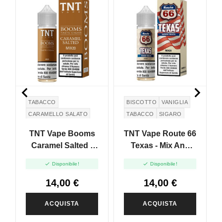


TABACCO
BISCOTTO
VANIGLIA
CARAMELLO SALATO
TABACCO
SIGARO
SALTED CARAMEL
CIGAR
TNT Vape Booms
TNT Vape Route 66
Caramel Salted -
Texas - Mix And
Mix And Vape -
Vape - 20ml


Disponibile!
Disponibile!
20ml
14,00 €
14,00 €
ACQUISTA
ACQUISTA