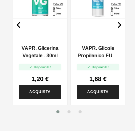


VAPR. Glicerina
VAPR. Glicole
l
Vegetale - 30ml
Propilenico FULL
PG - 35ml In 60ml


Disponibile!
Disponibile!
1,20 €
1,68 €
ACQUISTA
ACQUISTA