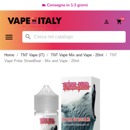
Consegna in 1-3 giorni

0




Home
TNT Vape (IT)
TNT Vape Mix and Vape - 20ml
TNT
Vape Polar StrawBear - Mix and Vape - 20ml