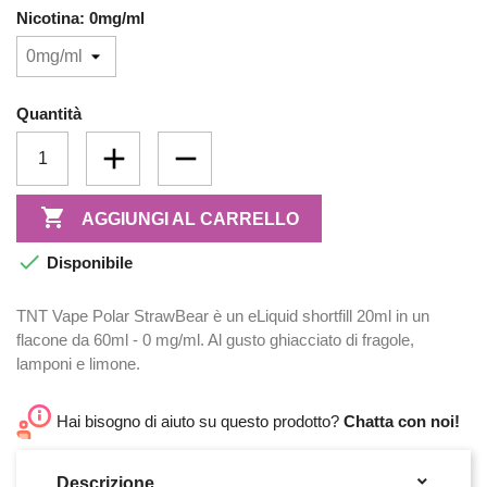
Nicotina: 0mg/ml
Quantità

AGGIUNGI AL CARRELLO

Disponibile
TNT Vape Polar StrawBear è un eLiquid shortfill 20ml in un
flacone da 60ml - 0 mg/ml. Al gusto ghiacciato di fragole,
lamponi e limone.
Hai bisogno di aiuto su questo prodotto?
Chatta con noi!

Descrizione