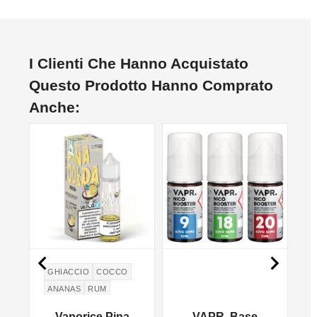
I Clienti Che Hanno Acquistato
Questo Prodotto Hanno Comprato
Anche:
NON DISPONIBILE
NON DISPONIBILE


GHIACCIO
COCCO
ANANAS
RUM
r
Vaporice Pina
VAPR. Base