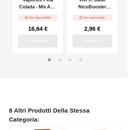
nd
Colada - Mix And
NicoBooster
Vape 30ml
50/50 - 10ml


Non disponibile!
Non disponibile!
16,64 €
2,96 €
ACQUISTA
ACQUISTA
8 Altri Prodotti Della Stessa
Categoria: