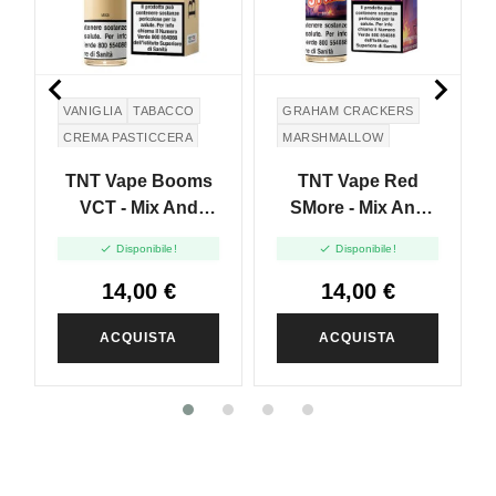


VANIGLIA
TABACCO
GRAHAM CRACKERS
CREMA PASTICCERA
MARSHMALLOW
CREMA
FRAGOLA
CREMA
TNT Vape Booms
TNT Vape Red
VCT - Mix And
SMore - Mix And
Vape - 20ml
Vape - 20ml


Disponibile!
Disponibile!
14,00 €
14,00 €
ACQUISTA
ACQUISTA