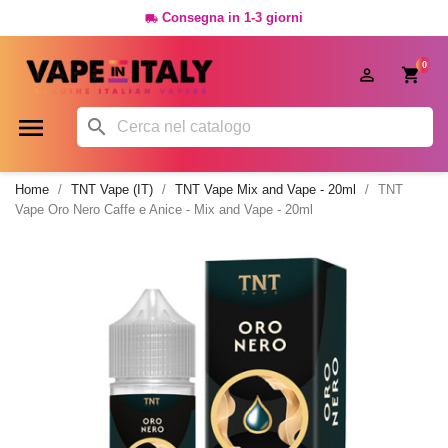
Consegna in 1-3 giorni

0




Home
TNT Vape (IT)
TNT Vape Mix and Vape - 20ml
TNT
Vape Oro Nero Caffe e Anice - Mix and Vape - 20ml