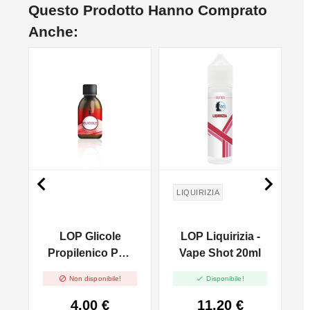
Questo Prodotto Hanno Comprato
Anche:
NON DISPONIBILE


LIQUIRIZIA
LOP Glicole
LOP Liquirizia -
t
Propilenico PG -
Vape Shot 20ml
d
100ml In 250ml


Non disponibile!
Disponibile!
4,00 €
11,20 €