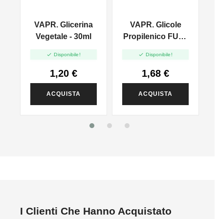
VAPR. Glicerina
VAPR. Glicole
l
Vegetale - 30ml
Propilenico FULL
PG - 35ml In 60ml


Disponibile!
Disponibile!
1,20 €
1,68 €
ACQUISTA
ACQUISTA
I Clienti Che Hanno Acquistato