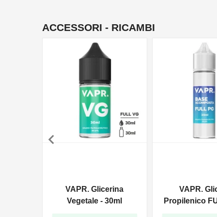
ACCESSORI - RICAMBI

VAPR. Glicerina
VAPR. Gli
Vegetale - 30ml
Propilenico F
35ml In 6