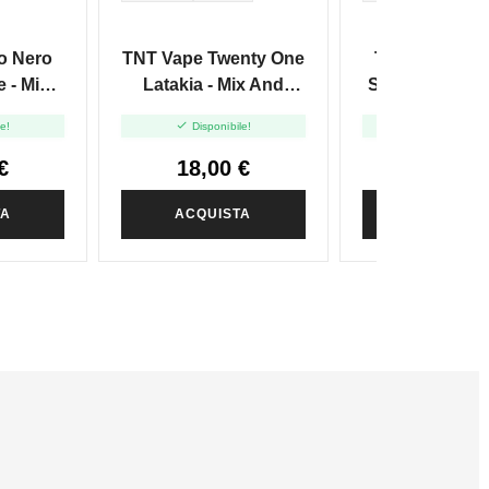
o Nero
TNT Vape Twenty One
TNT Vape Pu
e - Mix
Latakia - Mix And
Spice Latte - 
 20ml
Vape - 20ml
Vape - 20


le!
Disponibile!
Disponibile
€
18,00 €
17,50 
TA
ACQUISTA
ACQUIST