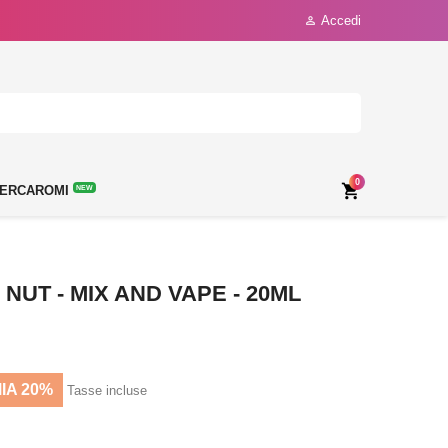
Accedi

0

ERCAROMI
NEW
NUT - MIX AND VAPE - 20ML
IA 20%
Tasse incluse