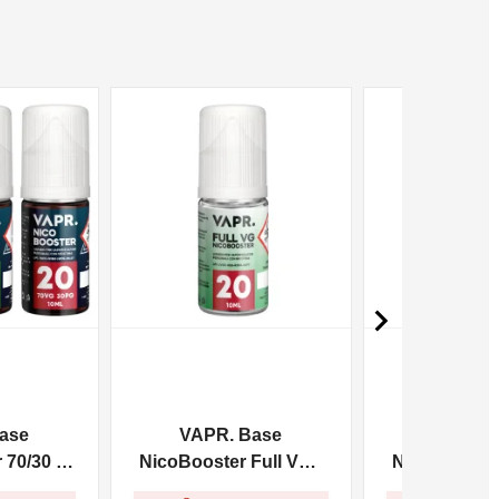
NON DISPONIBILE
NON DISPONIBILE

ase
VAPR. Base
VAPR. 
70/30 -
NicoBooster Full VG -
NicoBooster 
10ml
10m