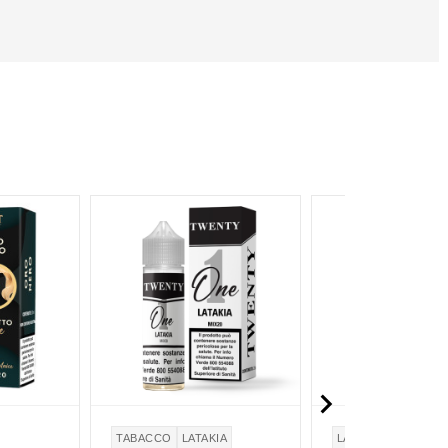

TABACCO
LATAKIA
LATTE