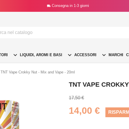
Consegna in 1-3 giorni




TORI
LIQUIDI, AROMI E BASI
ACCESSORI
MARCHI
C
TNT Vape Crokky Nut - Mix and Vape - 20ml
TNT VAPE CROKKY 
17,50 €
14,00 €
RISPARM