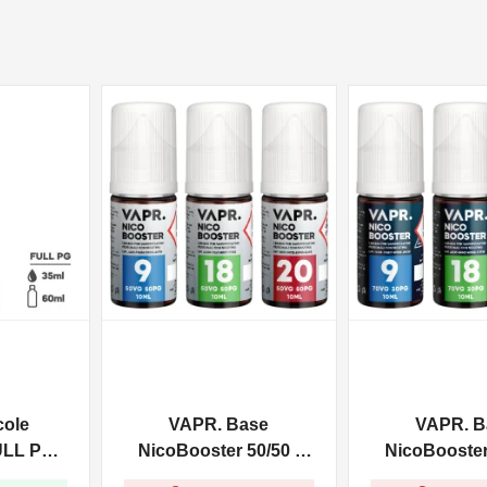
NON DISPONIBILE
NON DISPONIBILE
cole
VAPR. Base
VAPR. B
ULL PG -
NicoBooster 50/50 -
NicoBooster 
0ml
10ml
10ml