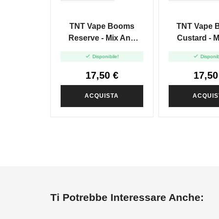
TNT Vape Booms
TNT Vape 
Reserve - Mix And
Custard - 
Vape - 20ml
Vape - 


Disponibile!
Disponib
17,50 €
17,50
ACQUISTA
ACQUIS
Ti Potrebbe Interessare Anche: