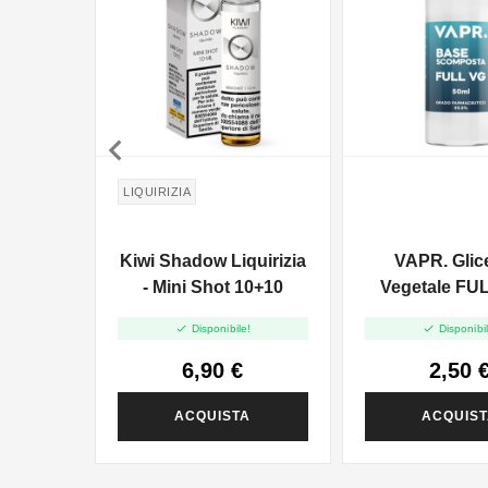

LIQUIRIZIA
Kiwi Shadow Liquirizia
VAPR. Glic
- Mini Shot 10+10
Vegetale FUL
50ml In 1


Disponibile!
Disponibil
6,90 €
2,50 
ACQUISTA
ACQUIS