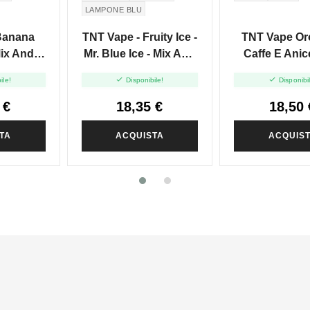
LAMPONE BLU
FRUTTI BLU
Banana
TNT Vape - Fruity Ice -
TNT Vape Or
Mix And
Mr. Blue Ice - Mix And
Caffe E Anic
20ml
Vape - 20ml
And Vape -


ile!
Disponibile!
Disponibi
 €
18,35 €
18,50 
TA
ACQUISTA
ACQUIS