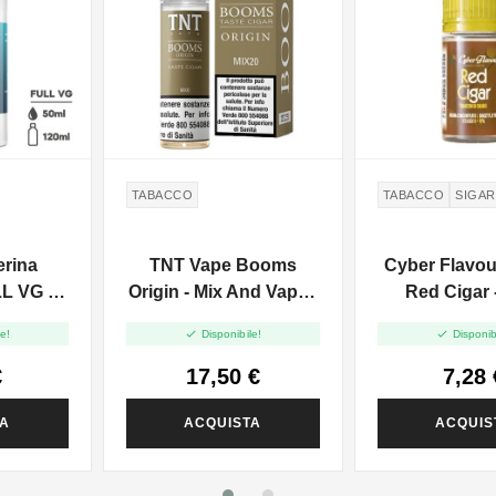
TABACCO
TABACCO
SIGA
erina
TNT Vape Booms
Cyber Flavo
L VG -
Origin - Mix And Vape -
Red Cigar 
20ml
20ml


e!
Disponibile!
Disponib
€
17,50 €
7,28 
TA
ACQUISTA
ACQUIS