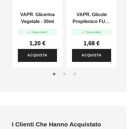
VAPR. Glicerina
VAPR. Glicole
l
Vegetale - 30ml
Propilenico FULL
PG - 35ml In 60ml


Disponibile!
Disponibile!
1,20 €
1,68 €
ACQUISTA
ACQUISTA
I Clienti Che Hanno Acquistato