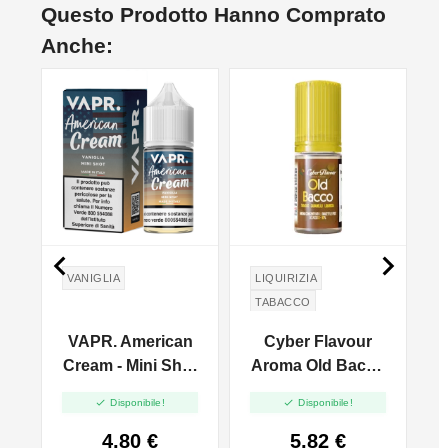
Questo Prodotto Hanno Comprato
Anche:


VANIGLIA
LIQUIRIZIA
TABACCO
CANNELLA
VAPR. American
Cyber Flavour
Cream - Mini Shot
Aroma Old Bacco
l
10+10
- 10ml


Disponibile!
Disponibile!
4,80 €
5,82 €