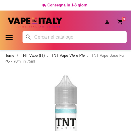
Consegna in 1-3 giorni

0




Home
TNT Vape (IT)
TNT Vape VG e PG
TNT Vape Base Full
PG - 70ml in 75ml