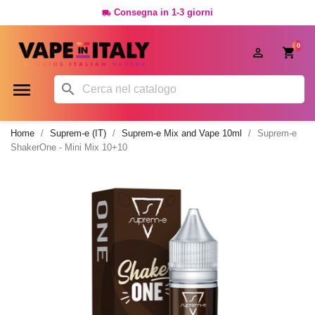
Consegna in 1-3 giorni

0




Home
Suprem-e (IT)
Suprem-e Mix and Vape 10ml
Suprem-e
ShakerOne - Mini Mix 10+10