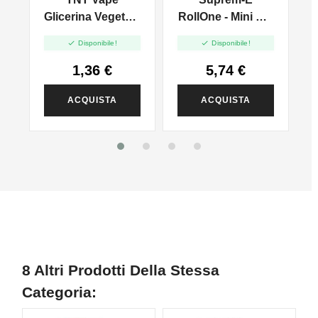
Glicerina Vegetale
RollOne - Mini Mix
Full VG - 30ml
10+10


Disponibile!
Disponibile!
1,36 €
5,74 €
ACQUISTA
ACQUISTA
8 Altri Prodotti Della Stessa
Categoria: