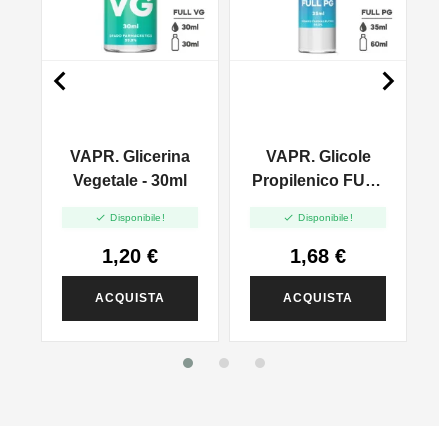


VAPR. Glicerina
VAPR. Glicole
l
Vegetale - 30ml
Propilenico FULL
PG - 35ml In 60ml


Disponibile!
Disponibile!
1,20 €
1,68 €
ACQUISTA
ACQUISTA