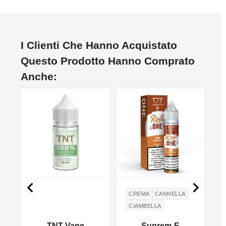
I Clienti Che Hanno Acquistato
Questo Prodotto Hanno Comprato
Anche:


CREMA
CANNELLA
CIAMBELLA
ZUCCHERO A VELO
y
TNT Vape
Suprem-E