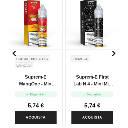


CREMA
BISCOTTO
TABACCO
VANIGLIA
CREMA PASTICCERA
Suprem-E
Suprem-E First
GRAHAM CRACKERS
MangOne - Mini
Lab N.4 - Mini Mix
MANGO
Mix 10+10
10+10


Disponibile!
Disponibile!
5,74 €
5,74 €
ACQUISTA
ACQUISTA