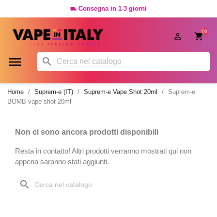
Consegna in 1-3 giorni

0




Home
Suprem-e (IT)
Suprem-e Vape Shot 20ml
Suprem-e
BOMB vape shot 20ml
Non ci sono ancora prodotti disponibili
Resta in contatto! Altri prodotti verranno mostrati qui non
appena saranno stati aggiunti.
