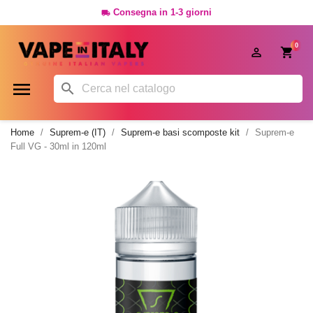
Consegna in 1-3 giorni

0




Home
Suprem-e (IT)
Suprem-e basi scomposte kit
Suprem-e
Full VG - 30ml in 120ml