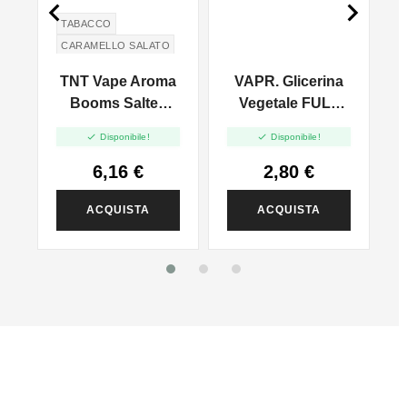


TABACCO
CARAMELLO SALATO
SALTED CARAMEL
TNT Vape Aroma
VAPR. Glicerina
-
Booms Salted
Vegetale FULL
Caramel - 10ml
VG - 45ml In


Disponibile!
Disponibile!
120ml
6,16 €
2,80 €
ACQUISTA
ACQUISTA