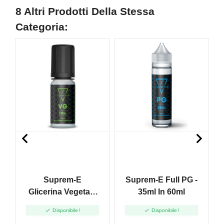
8 Altri Prodotti Della Stessa
Categoria:


Suprem-E
Suprem-E Full PG -
Glicerina Vegetale
35ml In 60ml
FULL VG - 10ml


Disponibile!
Disponibile!