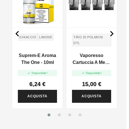


GHIACCIO
LIMONE
TIRO DI POLMONI
DTL
Suprem-E Aroma
Vaporesso
The One - 10ml
Cartuccia A Mesh
ia
Per Luxe Q Series


Disponibile!
Disponibile!
- 3ml - 4pz
6,24 €
15,00 €
ACQUISTA
ACQUISTA