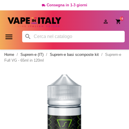
Consegna in 1-3 giorni

0




Home
Suprem-e (IT)
Suprem-e basi scomposte kit
Suprem-e
Full VG - 65ml in 120ml