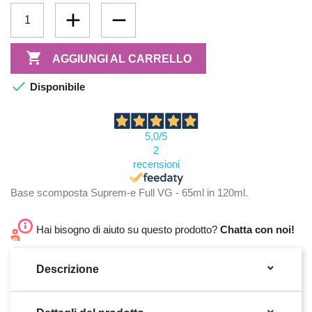

AGGIUNGI AL CARRELLO

Disponibile
5,0
/5
2
recensioni
Base scomposta Suprem-e Full VG - 65ml in 120ml.
Hai bisogno di aiuto su questo prodotto?
Chatta con noi!

Descrizione