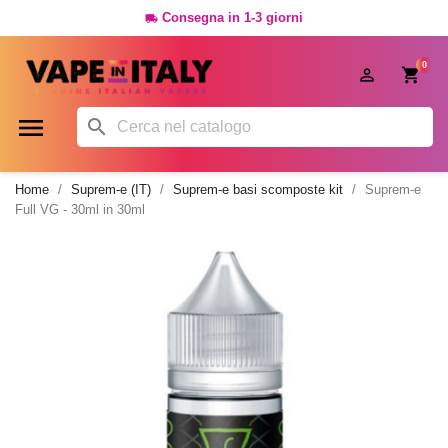
Consegna in 1-3 giorni

0




Home
Suprem-e (IT)
Suprem-e basi scomposte kit
Suprem-e
Full VG - 30ml in 30ml