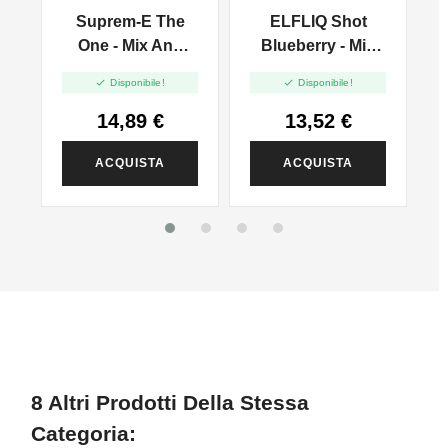
Suprem-E The
ELFLIQ Shot
E
One - Mix And
Blueberry - Mix
d
Vape - 20ml
And Vape - 20ml


Disponibile!
Disponibile!
14,89 €
13,52 €
ACQUISTA
ACQUISTA
8 Altri Prodotti Della Stessa
Categoria: