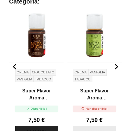
Categoria:
NON DISPONIBILE


CREMA
CIOCCOLATO
CREMA
VANIGLIA
VANIGLIA
TABACCO
TABACCO
CREMA PASTICCERA
PISTACCHIO
Super Flavor
Super Flavor
CREMA PASTICCERA
Aroma
Aroma
Madagascar
Madagascar


Disponibile!
Non disponibile!
Chocolate - 10ml
Pistacchio - 10ml
7,50 €
7,50 €