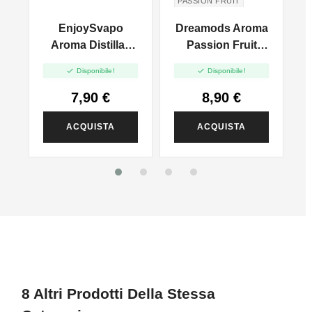
PASSION FRUIT
FRUTTO DELLA
EnjoySvapo
Dreamods Aroma
PASSIONE
Aroma Distillati
Passion Fruit
Latakia - 10ml
No.38 - 10ml


Disponibile!
Disponibile!
ml
7,90 €
8,90 €
ACQUISTA
ACQUISTA
8 Altri Prodotti Della Stessa