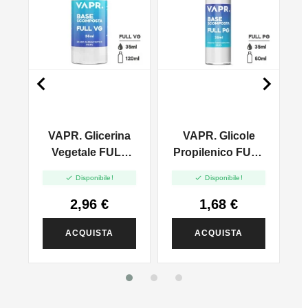


VAPR. Glicerina
VAPR. Glicole
l
Vegetale FULL
Propilenico FULL
VG - 35ml In
PG - 35ml In 60ml


Disponibile!
Disponibile!
120ml
2,96 €
1,68 €
ACQUISTA
ACQUISTA