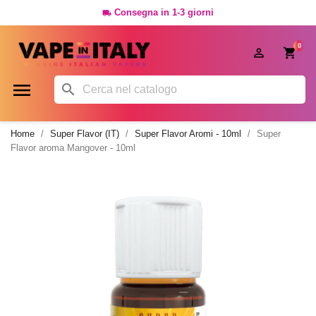
Consegna in 1-3 giorni

0




Home
Super Flavor (IT)
Super Flavor Aromi - 10ml
Super
Flavor aroma Mangover - 10ml