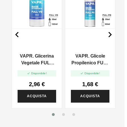


VAPR. Glicerina
VAPR. Glicole
l
Vegetale FULL
Propilenico FULL
VG - 35ml In
PG - 35ml In 60ml


Disponibile!
Disponibile!
120ml
2,96 €
1,68 €
ACQUISTA
ACQUISTA