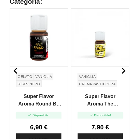
Categoria:


GELATO
VANIGLIA
VANIGLIA
RIBES NERO
CREMA PASTICCERA
Super Flavor
Super Flavor
Aroma Round By
Aroma The
D77 - 10ml
Captain - 10ml


Disponibile!
Disponibile!
6,90 €
7,90 €