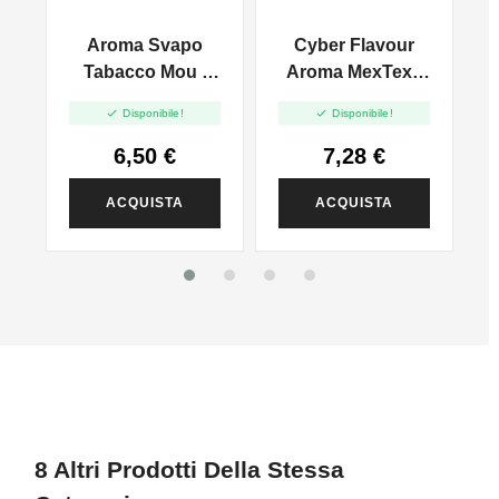
VG
Aroma Svapo
Cyber Flavour
l
Tabacco Mou -
Aroma MexTex -
Sweet Tobacco -
10ml


Disponibile!
Disponibile!
Aroma 10ml
6,50 €
7,28 €
ACQUISTA
ACQUISTA
8 Altri Prodotti Della Stessa