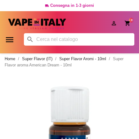
Consegna in 1-3 giorni

0




Home
Super Flavor (IT)
Super Flavor Aromi - 10ml
Super
Flavor aroma American Dream - 10ml