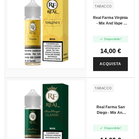
TABACCO
Real Farma Virginia
- Mix And Vape -
20ml

Disponibile!
14,00 €
ACQUISTA
TABACCO
Real Farma San
Diego - Mix And
Vape - 20ml

Disponibile!