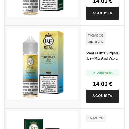
14,00 €
ACQUISTA
TABACCO
VIRGINIA
CIOCCOLATO
Real Farma Virginia
BIANCO
Ice - Mix And Vape -
GHIACCIO
20ml

Disponibile!
14,00 €
ACQUISTA
TABACCO