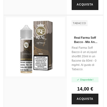
ACQUISTA
TABACCO
Real Farma Soff
Bacco - Mix And
Vape - 20ml
Real Farma Soff
Bacco è un eLiquid
shortfill 20ml in un
flacone da 60ml - 0
mg/ml. Al gusto di
Tabacco.

Disponibile!
14,00 €
ACQUISTA