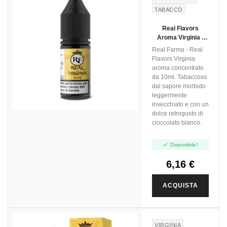
TABACCO
VIRGINIA
Real Flavors
Aroma Virginia -
10ml
Real Farma - Real
Flavors Virginia
aroma concentrato
da 10ml. Tabaccoso
dal sapore morbido
leggermente
invecchiato e con un
dolce retrogusto di
cioccolato bianco.

Disponibile!
6,16 €
ACQUISTA
VIRGINIA