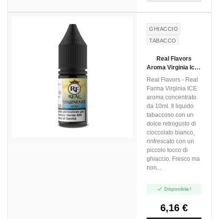
GHIACCIO
TABACCO
VIRGINIA
Real Flavors
CIOCCOLATO
Aroma Virginia Ice -
BIANCO
10ml
Real Flavors - Real
WHITE
Farma Virginia ICE
CHOCOLATE
aroma concentrato
da 10ml. Il liquido
tabaccoso con un
dolce retrogusto di
cioccolato bianco,
rinfrescato con un
piccolo tocco di
ghiaccio. Fresco ma
non...

Disponibile!
6,16 €