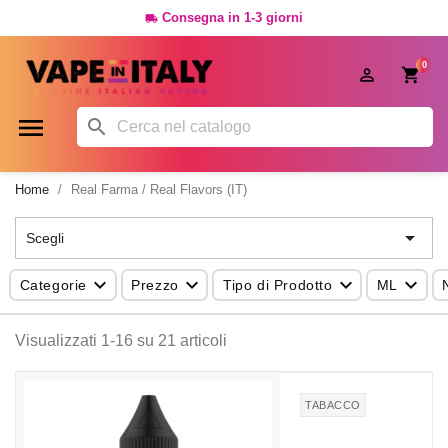
Consegna in 1-3 giorni

0




Home
Real Farma / Real Flavors (IT)

Scegli




Categorie
Prezzo
Tipo di Prodotto
ML
Visualizzati 1-16 su 21 articoli
TABACCO