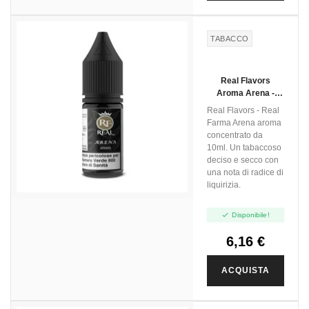
TABACCO
Real Flavors
Aroma Arena -
10ml
Real Flavors - Real
Farma Arena aroma
concentrato da
10ml. Un tabaccoso
deciso e secco con
una nota di radice di
liquirizia.

Disponibile!
6,16 €
ACQUISTA