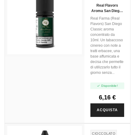
Real Flavors
Aroma San Diego -
10ml
Real Farma (Real
Flavors) San Diego
Classic aroma
concentrato da
10ml. Un tabaccoso
cinereo con note a
tratti erbacee, una
base affumicata e
decisa che permette
di utilizzarlo tutto il
giorno senza...

Disponibile!
6,16 €
ACQUISTA
CIOCCOLATO