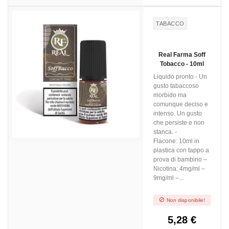
TABACCO
Real Farma Soff
Tobacco - 10ml
Liquido pronto - Un
gusto tabaccoso
morbido ma
comunque deciso e
intenso. Un gusto
che persiste e non
stanca. -
Flacone: 10ml in
plastica con tappo a
prova di bambino –
Nicotina: 4mg/ml –
9mg/ml –...

Non disponibile!
5,28 €