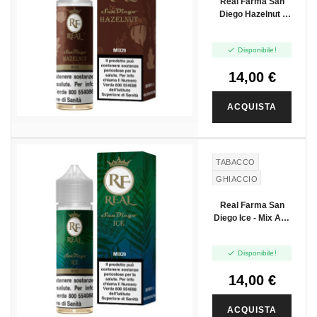
Real Farma San
Diego Hazelnut -
Mix And Vape -
20ml

Disponibile!
14,00 €
ACQUISTA
TABACCO
GHIACCIO
Real Farma San
Diego Ice - Mix And
Vape - 20ml

Disponibile!
14,00 €
ACQUISTA