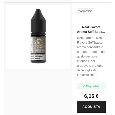
TABACCO
Real Flavors
Aroma Soff Bacco -
10ml
Real Farma - Real
Flavors Soff bacco
aroma concentrato
da 10ml. Liquido dal
gusto deciso e
intenso e del
gradevole profumo
delle foglie di
tabacchi chiari.

Disponibile!
6,16 €
ACQUISTA