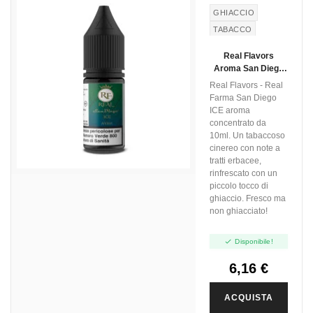
GHIACCIO
TABACCO
Real Flavors
Aroma San Diego
Ice - 10ml
Real Flavors - Real
Farma San Diego
ICE aroma
concentrato da
10ml. Un tabaccoso
cinereo con note a
tratti erbacee,
rinfrescato con un
piccolo tocco di
ghiaccio. Fresco ma
non ghiacciato!

Disponibile!
6,16 €
ACQUISTA