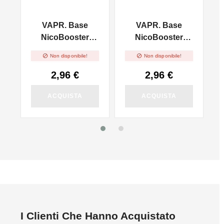
VAPR. Base
VAPR. Base
l
NicoBooster
NicoBooster
50/50 - 10ml
70/30 - 10ml


Non disponibile!
Non disponibile!
2,96 €
2,96 €
ACQUISTA
ACQUISTA
I Clienti Che Hanno Acquistato