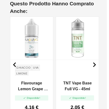
Questo Prodotto Hanno Comprato
Anche:


GHIACCIO
UVA
LIMONE
Flavourage
TNT Vape Base
-
Lemon Grape -
Full VG - 45ml
M
0
Mini Shot 10+10


Disponibile!
Disponibile!
4,16 €
2,05 €