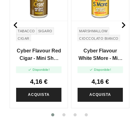


TABACCO
SIGARO
MARSHMALLOW
CIGAR
CIOCCOLATO BIANCO
WHITE CHOCOLATE
Cyber Flavour Red
Cyber Flavour
GRAHAM CRACKERS
Cigar - Mini Shot
White SMore - Mini
10+10
Shot 10+10


Disponibile!
Disponibile!
4,16 €
4,16 €
ACQUISTA
ACQUISTA