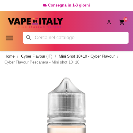
Consegna in 1-3 giorni

0




Home
Cyber Flavour (IT)
Mini Shot 10+10 - Cyber Flavour
Cyber Flavour Pescanera - Mini shot 10+10