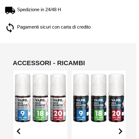
Spedizione in 24/48 H
Pagamenti sicuri con carta di credito
ACCESSORI - RICAMBI
NON DISPONIBILE
NON DISPONIBILE
NO

