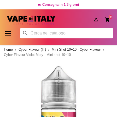
Consegna in 1-3 giorni

0




Home
Cyber Flavour (IT)
Mini Shot 10+10 - Cyber Flavour
Cyber Flavour Violet Mery - Mini shot 10+10