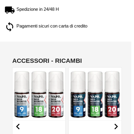
Spedizione in 24/48 H
Pagamenti sicuri con carta di credito
ACCESSORI - RICAMBI
NON DISPONIBILE
NON DISPONIBILE
NO

