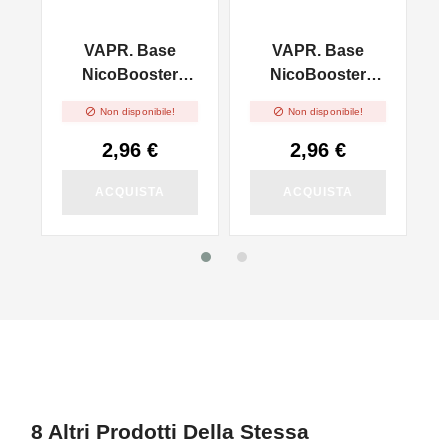
VAPR. Base
VAPR. Base
l
NicoBooster
NicoBooster
50/50 - 10ml
70/30 - 10ml


Non disponibile!
Non disponibile!
2,96 €
2,96 €
ACQUISTA
ACQUISTA
8 Altri Prodotti Della Stessa