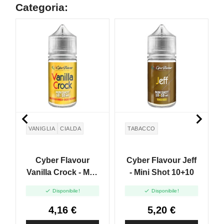
Categoria:


VANIGLIA
CIALDA
TABACCO
Cyber Flavour
Cyber Flavour Jeff
Vanilla Crock - Mini
- Mini Shot 10+10
Shot 10+10


Disponibile!
Disponibile!
4,16 €
5,20 €