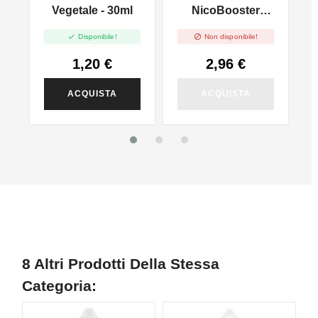
l
Vegetale - 30ml
NicoBooster
50/50 - 10ml


Disponibile!
Non disponibile!
1,20 €
2,96 €
ACQUISTA
ACQUISTA
8 Altri Prodotti Della Stessa
Categoria: