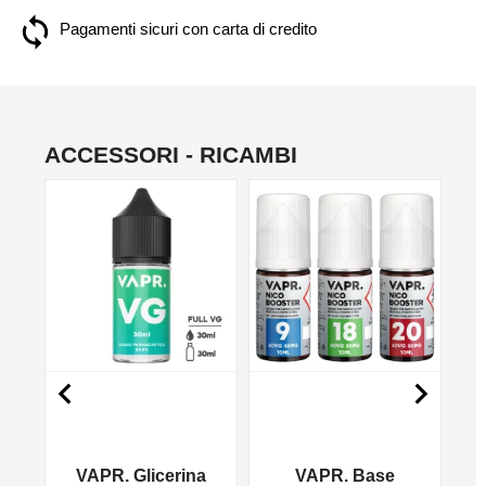
Pagamenti sicuri con carta di credito
ACCESSORI - RICAMBI
NON DISPONIBILE
NO


VAPR. Glicerina
VAPR. Base