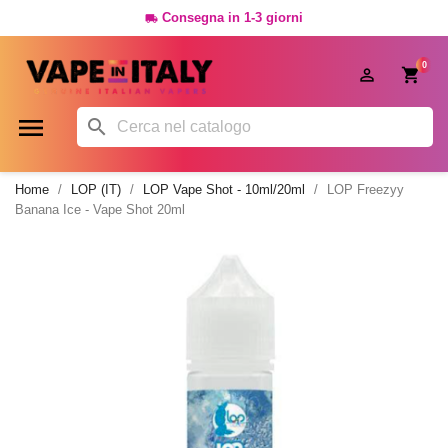
Consegna in 1-3 giorni

0




Home
LOP (IT)
LOP Vape Shot - 10ml/20ml
LOP Freezyy
Banana Ice - Vape Shot 20ml