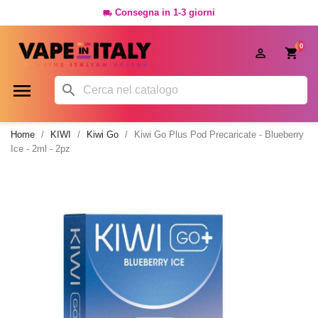
Consegna in 1-3 giorni

0




Home
KIWI
Kiwi Go
Kiwi Go Plus Pod Precaricate - Blueberry
Ice - 2ml - 2pz