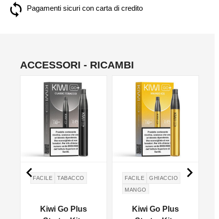
Pagamenti sicuri con carta di credito
ACCESSORI - RICAMBI
NON DISPONIBILE
NON DISPONIBILE


FACILE
TABACCO
FACILE
GHIACCIO
MANGO
i
Kiwi Go Plus
Kiwi Go Plus