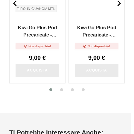


TIRO IN GUANCIA MTL
Kiwi Go Plus Pod
Kiwi Go Plus Pod
Precaricate -
Precaricate -
Cherry Ice - 2ml -
Strawberry Ice -


Non disponibile!
Non disponibile!
2pz
2ml - 2pz
9,00 €
9,00 €
ACQUISTA
ACQUISTA
Ti Potrebbe Interessare Anche: