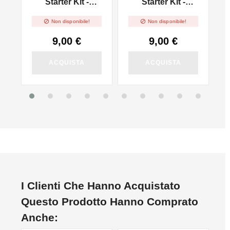
Starter Kit -
Starter Kit -
-
Classic Tobacco -
Mango Ice - 2ml


Non disponibile!
Non disponibile!
2ml
9,00 €
9,00 €
ACQUISTA
ACQUISTA
I Clienti Che Hanno Acquistato
Questo Prodotto Hanno Comprato
Anche: