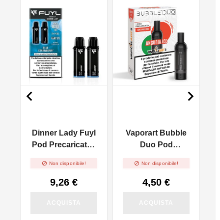
NON DISPONIBILE


e
Dinner Lady Fuyl
Vaporart Bubble
Pod Precaricata -
Duo Pod
Blue Strawberry -
Precaricata -


Non disponibile!
Non disponibile!
2pz
Anguria Ice - 1pz
9,26 €
4,50 €
ACQUISTA
ACQUISTA