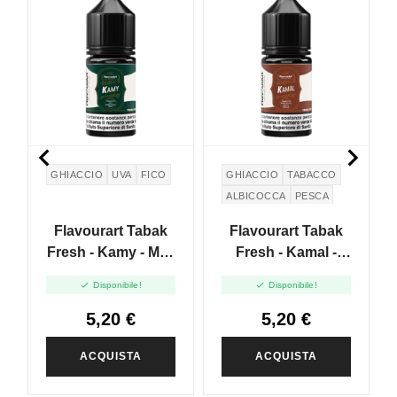


GHIACCIO
UVA
FICO
GHIACCIO
TABACCO
ALBICOCCA
PESCA
Flavourart Tabak
Flavourart Tabak
Fresh - Kamy - Mini
Fresh - Kamal -
Shot 10+20
Mini Shot 10+20


Disponibile!
Disponibile!
5,20 €
5,20 €
ACQUISTA
ACQUISTA