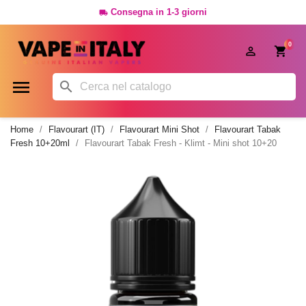
Consegna in 1-3 giorni

0




Home
Flavourart (IT)
Flavourart Mini Shot
Flavourart Tabak
Fresh 10+20ml
Flavourart Tabak Fresh - Klimt - Mini shot 10+20