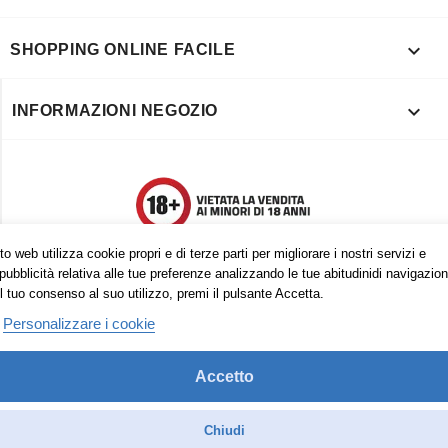

SHOPPING ONLINE FACILE

INFORMAZIONI NEGOZIO
o web utilizza cookie propri e di terze parti per migliorare i nostri servizi e
pubblicità relativa alle tue preferenze analizzando le tue abitudinidi navigazion
l tuo consenso al suo utilizzo, premi il pulsante Accetta.
Personalizzare i cookie
Accetto
Trovaci anche su:
Facebook
Pinterest
Instagram
Chiudi