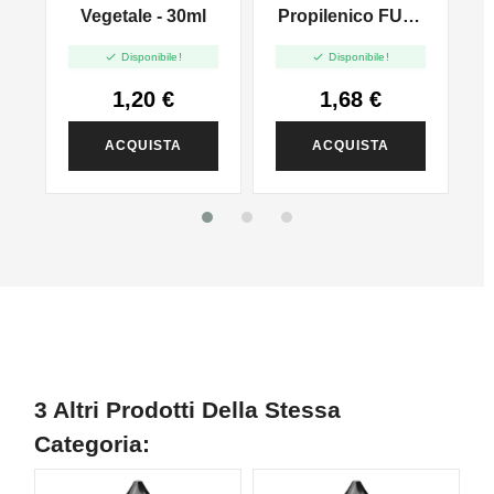
l
Vegetale - 30ml
Propilenico FULL
PG - 35ml In 60ml


Disponibile!
Disponibile!
1,20 €
1,68 €
ACQUISTA
ACQUISTA
3 Altri Prodotti Della Stessa
Categoria: