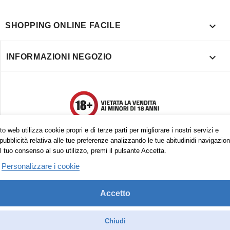

SHOPPING ONLINE FACILE

INFORMAZIONI NEGOZIO
o web utilizza cookie propri e di terze parti per migliorare i nostri servizi e
pubblicità relativa alle tue preferenze analizzando le tue abitudinidi navigazion
l tuo consenso al suo utilizzo, premi il pulsante Accetta.
Personalizzare i cookie
Accetto
Trovaci anche su:
Facebook
Pinterest
Instagram
Chiudi