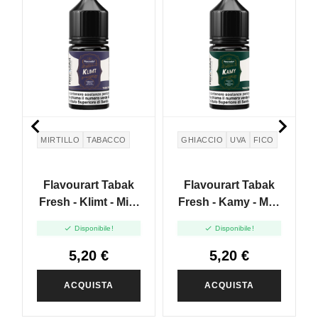


MIRTILLO
TABACCO
GHIACCIO
UVA
FICO
Flavourart Tabak
Flavourart Tabak
Fresh - Klimt - Mini
Fresh - Kamy - Mini
Shot 10+20
Shot 10+20


Disponibile!
Disponibile!
5,20 €
5,20 €
ACQUISTA
ACQUISTA