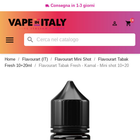
Consegna in 1-3 giorni

0




Home
Flavourart (IT)
Flavourart Mini Shot
Flavourart Tabak
Fresh 10+20ml
Flavourart Tabak Fresh - Kamal - Mini shot 10+20