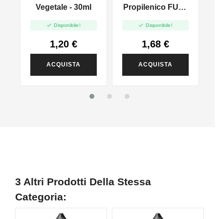
l
Vegetale - 30ml
Propilenico FULL
PG - 35ml In 60ml


Disponibile!
Disponibile!
1,20 €
1,68 €
ACQUISTA
ACQUISTA
3 Altri Prodotti Della Stessa
Categoria: