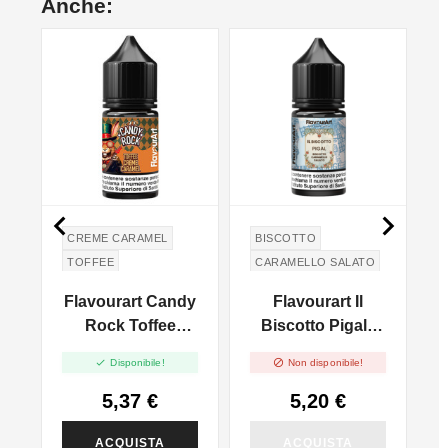
Anche:
NON DISPONIBILE


CREME CARAMEL
BISCOTTO
TOFFEE
CARAMELLO SALATO
Flavourart Candy
Flavourart Il
E
Rock Toffee
Biscotto Pigal -
Creme Caramel -
Mini Shot 10+20


Disponibile!
Non disponibile!
Mini Shot 10+20
5,37 €
5,20 €
ACQUISTA
ACQUISTA