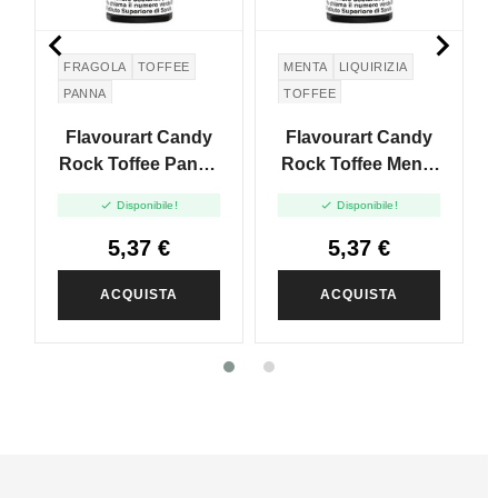


FRAGOLA
TOFFEE
MENTA
LIQUIRIZIA
PANNA
TOFFEE
Flavourart Candy
Flavourart Candy
Rock Toffee Panna
Rock Toffee Menta
E Fragola - Mini
Liquirizia - Mini


Disponibile!
Disponibile!
Shot 10+20
Shot 10+20
5,37 €
5,37 €
ACQUISTA
ACQUISTA