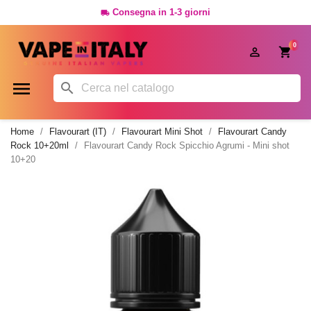
Consegna in 1-3 giorni

0




Home
Flavourart (IT)
Flavourart Mini Shot
Flavourart Candy
Rock 10+20ml
Flavourart Candy Rock Spicchio Agrumi - Mini shot
10+20