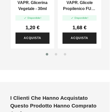
VAPR. Glicerina
VAPR. Glicole
l
Vegetale - 30ml
Propilenico FULL
PG - 35ml In 60ml


Disponibile!
Disponibile!
1,20 €
1,68 €
ACQUISTA
ACQUISTA
I Clienti Che Hanno Acquistato
Questo Prodotto Hanno Comprato