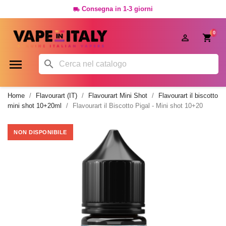
Consegna in 1-3 giorni

0




Home
Flavourart (IT)
Flavourart Mini Shot
Flavourart il biscotto
mini shot 10+20ml
Flavourart il Biscotto Pigal - Mini shot 10+20
NON DISPONIBILE