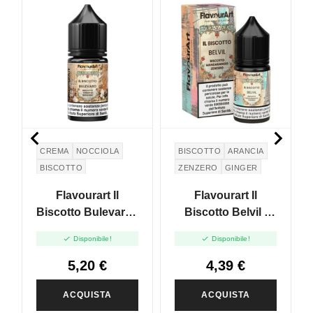


CREMA
NOCCIOLA
BISCOTTO
ARANCIA
BISCOTTO
ZENZERO
GINGER
Flavourart Il
Flavourart Il
Biscotto Bulevard -
Biscotto Belvil -
Mini Shot 10+20
Mini Shot 10+20


Disponibile!
Disponibile!
5,20 €
4,39 €
ACQUISTA
ACQUISTA