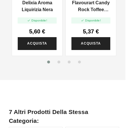
a
Delixia Aroma
Flavourart Candy
Liquirizia Nera
Rock Toffee
Creme Caramel -


Disponibile!
Disponibile!
Mini Shot 10+20
5,60 €
5,37 €
ACQUISTA
ACQUISTA
7 Altri Prodotti Della Stessa
Categoria: