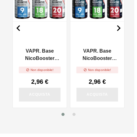


VAPR. Base
VAPR. Base
l
NicoBooster
NicoBooster
50/50 - 10ml
70/30 - 10ml


Non disponibile!
Non disponibile!
2,96 €
2,96 €
ACQUISTA
ACQUISTA