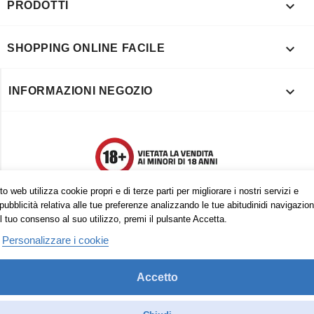

PRODOTTI

SHOPPING ONLINE FACILE

INFORMAZIONI NEGOZIO
o web utilizza cookie propri e di terze parti per migliorare i nostri servizi e
pubblicità relativa alle tue preferenze analizzando le tue abitudinidi navigazion
l tuo consenso al suo utilizzo, premi il pulsante Accetta.
Personalizzare i cookie
Accetto
Trovaci anche su:
Facebook
Pinterest
Instagram