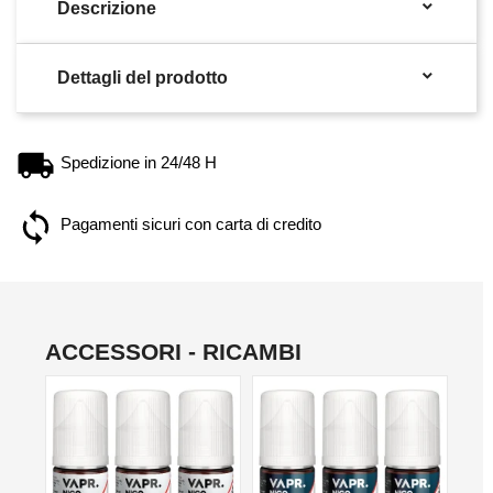

Descrizione

Dettagli del prodotto
Spedizione in 24/48 H
Pagamenti sicuri con carta di credito
ACCESSORI - RICAMBI
NON DISPONIBILE
NON DISPONIBILE
NO