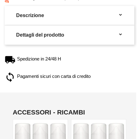

Descrizione

Dettagli del prodotto
Spedizione in 24/48 H
Pagamenti sicuri con carta di credito
ACCESSORI - RICAMBI
NON DISPONIBILE
NON DISPONIBILE
NO