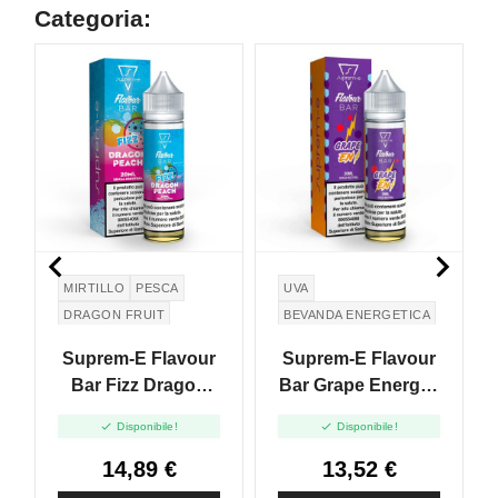
Categoria:


MIRTILLO
PESCA
UVA
DRAGON FRUIT
BEVANDA ENERGETICA
Suprem-E Flavour
Suprem-E Flavour
Bar Fizz Dragon
Bar Grape Energy -
Peach - Mix And
Mix And Vape -


Disponibile!
Disponibile!
Vape - 20ml
20ml
14,89 €
13,52 €