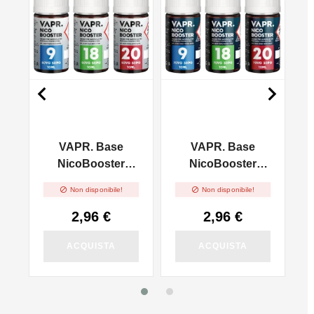


VAPR. Base
VAPR. Base
l
NicoBooster
NicoBooster
50/50 - 10ml
70/30 - 10ml


Non disponibile!
Non disponibile!
2,96 €
2,96 €
ACQUISTA
ACQUISTA