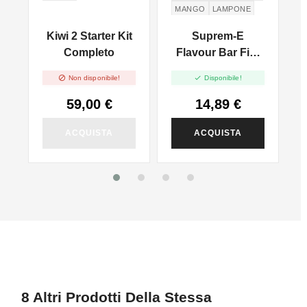
MANGO
LAMPONE
Kiwi 2 Starter Kit
Suprem-E
l
Completo
Flavour Bar Fizz
P
Berry Mango -


Non disponibile!
Disponibile!
Mix And Vape -
20ml
59,00 €
14,89 €
ACQUISTA
ACQUISTA
8 Altri Prodotti Della Stessa