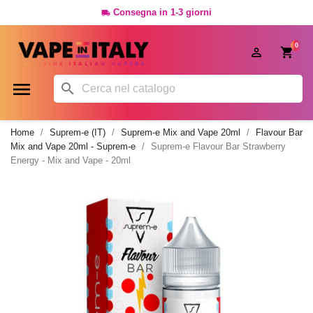
Consegna in 1-3 giorni

0




Home
Suprem-e (IT)
Suprem-e Mix and Vape 20ml
Flavour Bar
Mix and Vape 20ml - Suprem-e
Suprem-e Flavour Bar Strawberry
Energy - Mix and Vape - 20ml