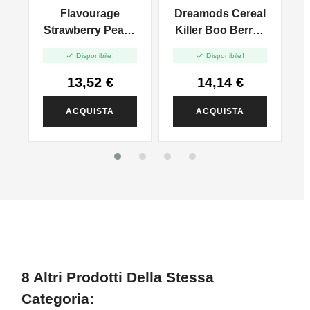
Flavourage
Dreamods Cereal
Strawberry Peach
Killer Boo Berry -
F
- Vape Shot 20ml
Vape Shot 20ml


Disponibile!
Disponibile!
13,52 €
14,14 €
ACQUISTA
ACQUISTA
8 Altri Prodotti Della Stessa
Categoria: