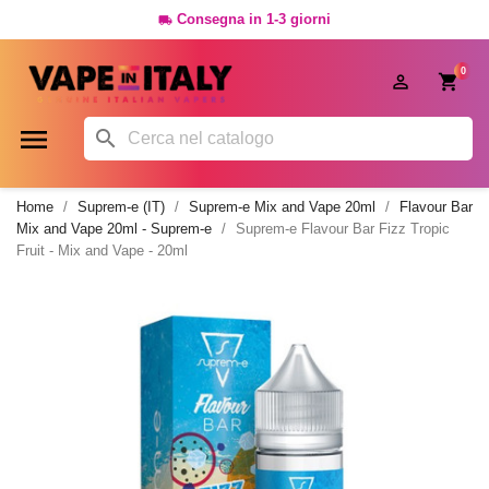
Consegna in 1-3 giorni

0




Home
Suprem-e (IT)
Suprem-e Mix and Vape 20ml
Flavour Bar
Mix and Vape 20ml - Suprem-e
Suprem-e Flavour Bar Fizz Tropic
Fruit - Mix and Vape - 20ml