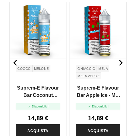


COCCO
MELONE
GHIACCIO
MELA
MELA VERDE
GREEN APPLE
Suprem-E Flavour
Suprem-E Flavour
Bar Coconut
Bar Apple Ice - Mix
Melon - Mix And
And Vape - 20ml


Disponibile!
Disponibile!
Vape - 20ml
14,89 €
14,89 €
ACQUISTA
ACQUISTA