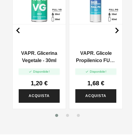


VAPR. Glicerina
VAPR. Glicole
l
Vegetale - 30ml
Propilenico FULL
PG - 35ml In 60ml


Disponibile!
Disponibile!
1,20 €
1,68 €
ACQUISTA
ACQUISTA