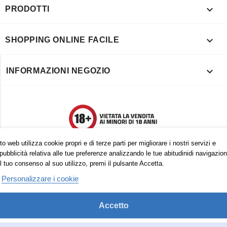

PRODOTTI

SHOPPING ONLINE FACILE

INFORMAZIONI NEGOZIO
o web utilizza cookie propri e di terze parti per migliorare i nostri servizi e
pubblicità relativa alle tue preferenze analizzando le tue abitudinidi navigazion
l tuo consenso al suo utilizzo, premi il pulsante Accetta.
Personalizzare i cookie
Accetto
Trovaci anche su:
Facebook
Pinterest
Instagram