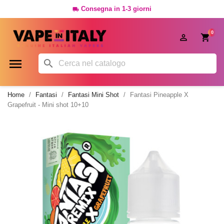
Consegna in 1-3 giorni

0




Home
Fantasi
Fantasi Mini Shot
Fantasi Pineapple X
Grapefruit - Mini shot 10+10