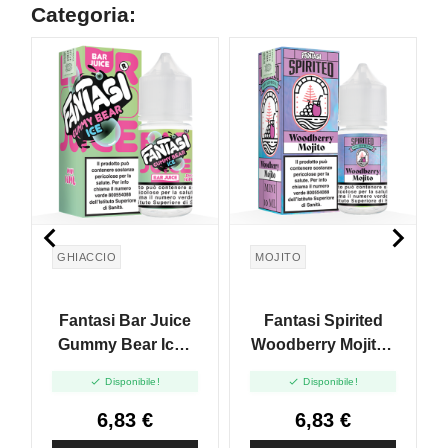
Categoria:


GHIACCIO
MOJITO
Fantasi Bar Juice
Fantasi Spirited
Gummy Bear Ice -
Woodberry Mojito -
Mini Shot 10+10
Mini Shot 10+10


Disponibile!
Disponibile!
6,83 €
6,83 €