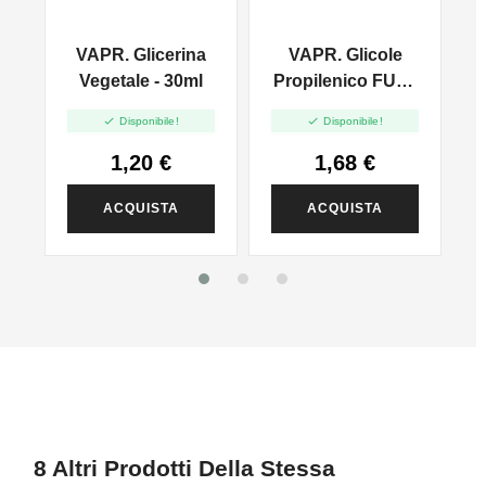
VAPR. Glicerina
VAPR. Glicole
l
Vegetale - 30ml
Propilenico FULL
PG - 35ml In 60ml


Disponibile!
Disponibile!
1,20 €
1,68 €
ACQUISTA
ACQUISTA
8 Altri Prodotti Della Stessa