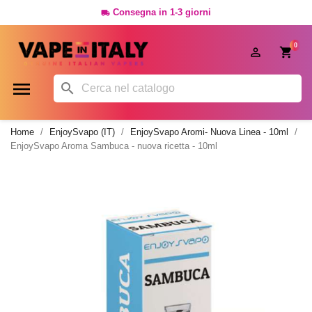
Consegna in 1-3 giorni

0




Home
EnjoySvapo (IT)
EnjoySvapo Aromi- Nuova Linea - 10ml
EnjoySvapo Aroma Sambuca - nuova ricetta - 10ml