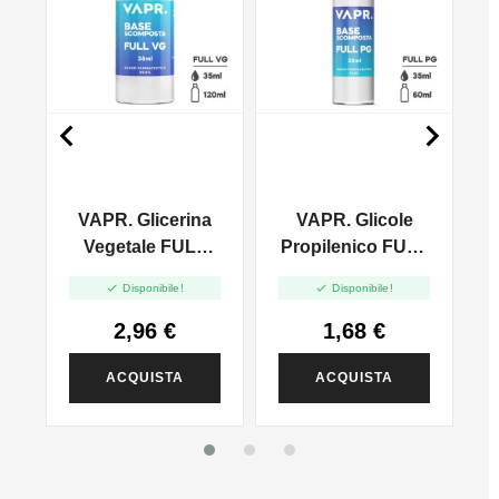


VAPR. Glicerina
VAPR. Glicole
l
Vegetale FULL
Propilenico FULL
VG - 35ml In
PG - 35ml In 60ml


Disponibile!
Disponibile!
120ml
2,96 €
1,68 €
ACQUISTA
ACQUISTA