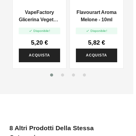
VapeFactory
Flavourart Aroma
 -
Glicerina Vegetale
Melone - 10ml
- 500ml


Disponibile!
Disponibile!
5,20 €
5,82 €
ACQUISTA
ACQUISTA
8 Altri Prodotti Della Stessa