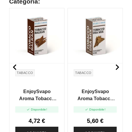
Categoria:


TABACCO
TABACCO
EnjoySvapo
EnjoySvapo
Aroma Tobacco
Aroma Tobacco
Balkan - Nuova
USA Mix - Nuova


Disponibile!
Disponibile!
Ricetta - 10ml
Ricetta - 10ml
4,72 €
5,60 €