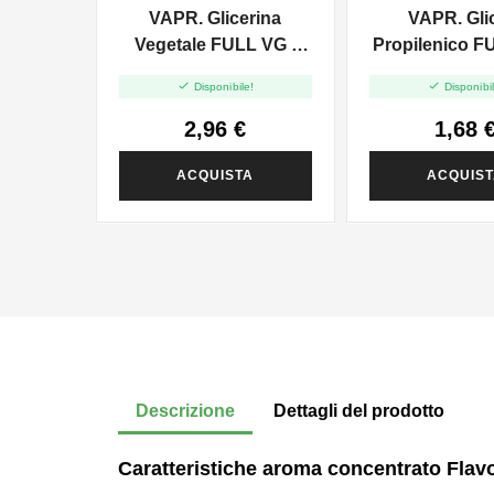
VAPR. Glicerina
VAPR. Gli
Vegetale FULL VG -
Propilenico F
35ml In 120ml
35ml In 6


Disponibile!
Disponibil
2,96 €
1,68 
ACQUISTA
ACQUIS
Descrizione
Dettagli del prodotto
Caratteristiche aroma concentrato Flav