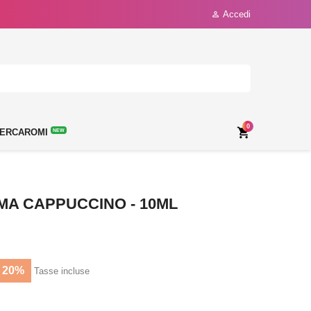
Accedi

0

ERCAROMI
NEW
A CAPPUCCINO - 10ML
 20%
Tasse incluse