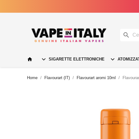




SIGARETTE ELETTRONICHE
ATOMIZZA
Home
Flavourart (IT)
Flavourart aromi 10ml
Flavoura