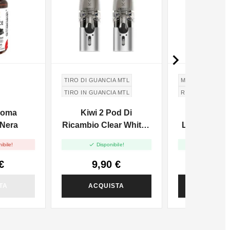

TIRO DI GUANCIA MTL
MIRTILLO
CILIE
TIRO IN GUANCIA MTL
RIBES
CURRAN
Aroma
Kiwi 2 Pod Di
Super Flav
 Nera
Ricambio Clear White -
Lovers Arom
1.8ml - 2pz
Explosion


ibile!
Disponibile!
Disponi
€
9,90 €
5,60
TA
ACQUISTA
ACQUI