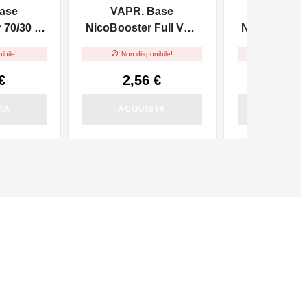
ase
VAPR. Base
VAPR. 
70/30 -
NicoBooster Full VG -
NicoBooster 
10ml
10m


ibile!
Non disponibile!
Non dispo
€
2,56 €
2,56
TA
ACQUISTA
ACQUI