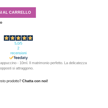
I AL CARRELLO
no
5,0
/5
2
recensioni
ppuccino - 10ml. Il matrimonio perfetto. La delicatezza
i opposti si attraggono.
esto prodotto?
Chatta con noi!