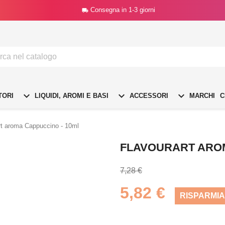
Consegna in 1-3 giorni




TORI
LIQUIDI, AROMI E BASI
ACCESSORI
MARCHI
C
rt aroma Cappuccino - 10ml
FLAVOURART AROM
7,28 €
5,82 €
RISPARMIA