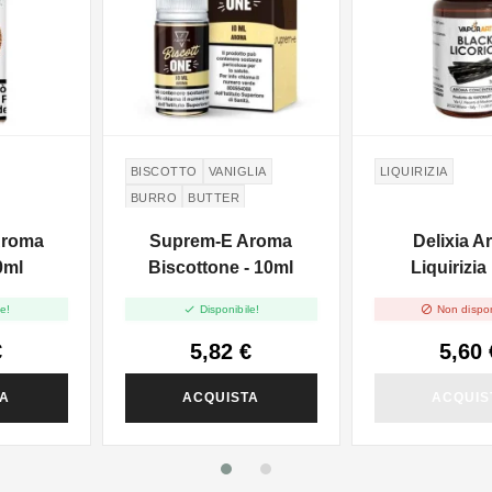
BISCOTTO
VANIGLIA
LIQUIRIZIA
BURRO
BUTTER
Aroma
Suprem-E Aroma
Delixia 
0ml
Biscottone - 10ml
Liquirizia


e!
Disponibile!
Non dispon
€
5,82 €
5,60 
TA
ACQUISTA
ACQUIS