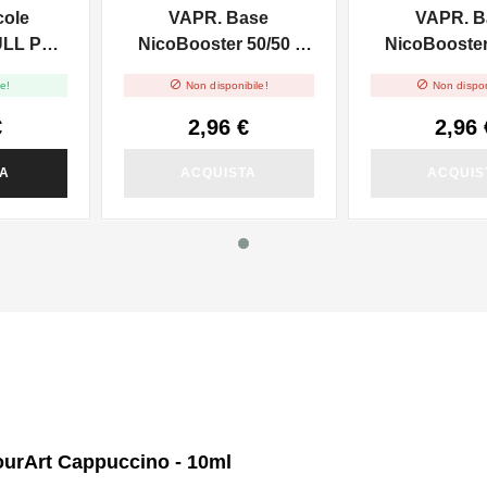
cole
VAPR. Base
VAPR. B
ULL PG -
NicoBooster 50/50 -
NicoBooster 
0ml
10ml
10ml


e!
Non disponibile!
Non dispon
€
2,96 €
2,96 
TA
ACQUISTA
ACQUIS
ourArt Cappuccino - 10ml