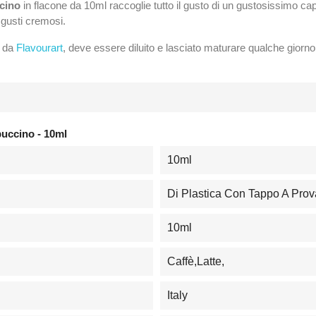
ccino
in flacone da 10ml raccoglie tutto il gusto di un gustosissimo 
 gusti cremosi.
o da
Flavourart
, deve essere diluito e lasciato maturare qualche giorno 
puccino - 10ml
10ml
Di Plastica Con Tappo A Pro
10ml
Caffè,Latte,
Italy