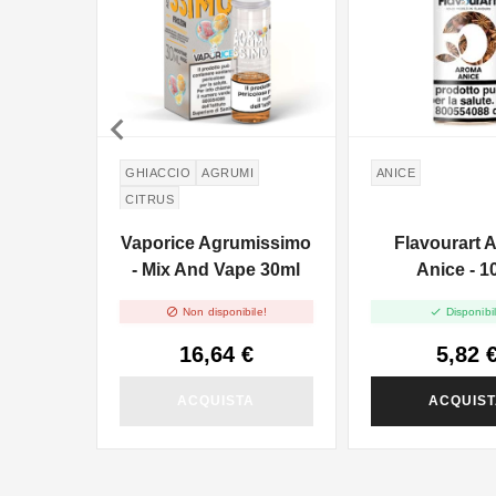

GHIACCIO
AGRUMI
ANICE
CITRUS
Vaporice Agrumissimo
Flavourart 
- Mix And Vape 30ml
Anice - 1


Non disponibile!
Disponibil
16,64 €
5,82 
ACQUISTA
ACQUIS