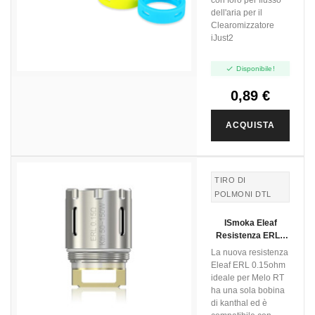
dell'aria per il
Clearomizzatore
iJust2

Disponibile!
0,89 €
ACQUISTA
TIRO DI
POLMONI DTL
ISmoka Eleaf
Resistenza ERL -
0.15ohm - 5pz
La nuova resistenza
Eleaf ERL 0.15ohm
ideale per Melo RT
ha una sola bobina
di kanthal ed è