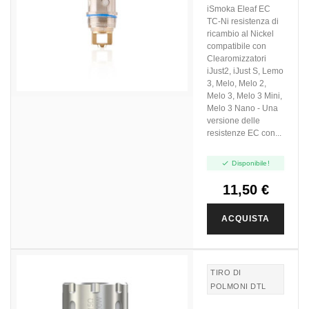
Ni (0.15 Ohm) - 5pz
iSmoka Eleaf EC
TC-Ni resistenza di
ricambio al Nickel
compatibile con
Clearomizzatori
iJust2, iJust S, Lemo
3, Melo, Melo 2,
Melo 3, Melo 3 Mini,
Melo 3 Nano - Una
versione delle
resistenze EC con...

Disponibile!
11,50 €
ACQUISTA
TIRO DI
POLMONI DTL