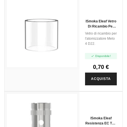
ISmoka Eleaf Vetro
Di Ricambio Per
Melo 4 D22 - 2ml -
Vetro di ricambio per
1pz
l'atomizzatore Melo
4 D22.

Disponibile!
0,70 €
ACQUISTA
ISmoka Eleaf
Resistenza EC TC -