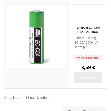
NON DISPONIBILE
EnerCig EC-C5A
18650 2600mAh
Senza Pin
Batteria EnerCig
EC-C5A 2600mAh
senza pin.

Non disponibile!
8,59 €
ACQUISTA
Visualizzati 1-16 su 16 articoli