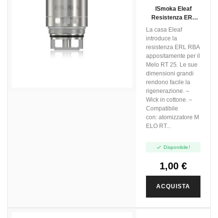
ISmoka Eleaf
Resistenza ERL
RBA
La casa Eleaf
introduce la
resistenza ERL RBA
appositamente per il
Melo RT 25. Le sue
dimensioni grandi
rendono facile la
rigenerazione. –
Wick in cottone. –
Compatibile
con: atomizzatore M
ELO RT...

Disponibile!
1,00 €
ACQUISTA