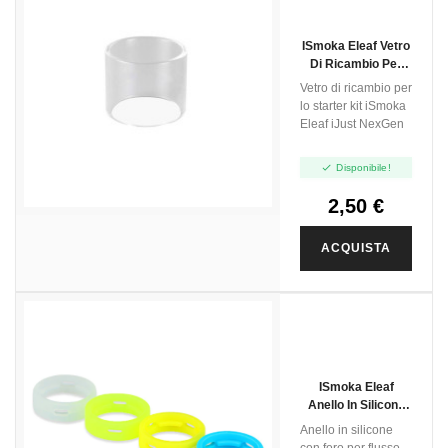
ISmoka Eleaf Vetro
Di Ricambio Per
IJust NexGen -
Vetro di ricambio per
Lungo
lo starter kit iSmoka
Eleaf iJust NexGen

Disponibile!
2,50 €
ACQUISTA
ISmoka Eleaf
Anello In Silicone
Per IJust2 - 5pz
Anello in silicone
con foro per flusso