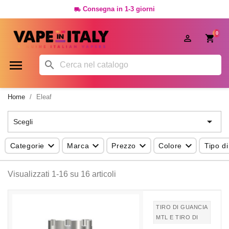
Consegna in 1-3 giorni

0




Home
Eleaf

Scegli




Categorie
Marca
Prezzo
Colore
Tipo di
Visualizzati 1-16 su 16 articoli
TIRO DI GUANCIA
MTL E TIRO DI
POLMONI DTL