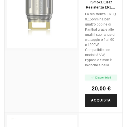
ISmoka Eleaf
Resistenza ERLQ -
0.15ohm - 5pz
La resistenza ERLQ
0.15ohm ha ben
quattro bobine di
Kanthal grazie alle
quali il suo range di
wattaggio è fra i 60
e i 200W.
Compatibile con
modalità VW,
Bypass e Smart è
invincibile nella...

Disponibile!
20,00 €
ACQUISTA