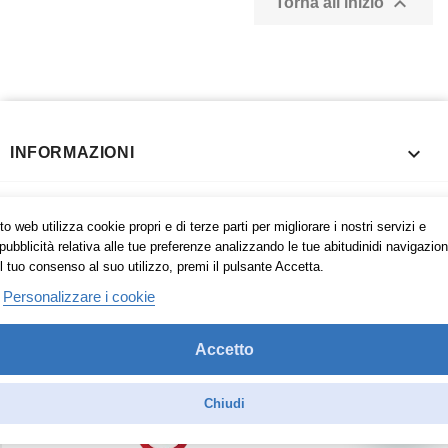

Torna all'inizio

INFORMAZIONI

PRODOTTI
o web utilizza cookie propri e di terze parti per migliorare i nostri servizi e
pubblicità relativa alle tue preferenze analizzando le tue abitudinidi navigazion
l tuo consenso al suo utilizzo, premi il pulsante Accetta.

SHOPPING ONLINE FACILE
Personalizzare i cookie

INFORMAZIONI NEGOZIO
Accetto
Chiudi