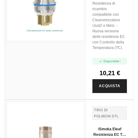
Pacco 5pz
Resistenza di
ricambio
compatibile con
Clearomizzatore
iJust2 e Melo -
Nuova versione
delle resistenze EC
con Controllo della
Temperatura (TC).

Disponibile!
10,21 €
ACQUISTA
TIRO DI
POLMONI DTL
ISmoka Eleaf
Resistenza EC TC-