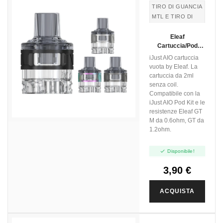
TIRO DI GUANCIA
MTL E TIRO DI
POLMONI DTL
Eleaf
TIRO IN GUANCIA
Cartuccia/pod
MTL E TIRO DI
SENZA COIL Per
iJust AIO cartuccia
POLMONI DTL
IJust AIO
vuota by Eleaf. La
cartuccia da 2ml
senza coil.
Compatibile con la
iJust AIO Pod Kit e le
resistenze Eleaf GT
M da 0.6ohm, GT da
1.2ohm.

Disponibile!
3,90 €
ACQUISTA