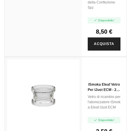
della Confezione:
5pz

Disponibile!
8,50 €
ACQUISTA
ISmoka Eleaf Vetro
Per IJust ECM - 2ml
- 1pz
Vetro di ricambio per
l'atomizzatore ISmok
a Eleaf IJust ECM

Disponibile!