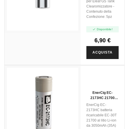
per Eleaf GS Tank
Clearomizzatore -
Contenuto della
Confezione: 5pz

Disponibile!
6,90 €
ACQUISTA
EnerCig EC-
2173HC 21700
3050mAh (35A)
EnerCig EC-
Senza Pin
2173HC batteria
ricaricabile EC-30T
21700 al litio Li-ion
da 3050mAh (35A)