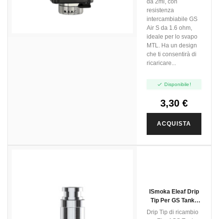
da 2ml, con
resistenza
intercambiabile GS
Air S da 1.6 ohm,
ideale per lo svapo
MTL. Ha un design
che ti consentirà di
ricaricare...

Disponibile!
3,30 €
ACQUISTA
ISmoka Eleaf Drip
Tip Per GS Tank -
5pz
Drip Tip di ricambio