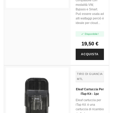
compatibile con
modalità VW,
Bypass e Smart.
Può essere usata ad
alti wattaggi perciò è
ideale per cloud...

Disponibile!
19,50 €
ACQUISTA
TIRO DI GUANCIA
MTL
TIRO IN GUANCIA
Eleaf Cartuccia Per
MTL
ITap Kit - 1pz
Eleaf cartuccia per
iTap Kit: è una
cartuccia di ricambio