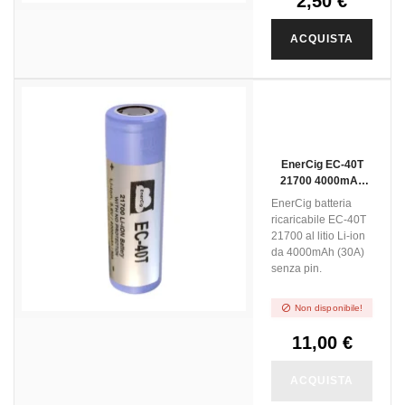
2,50 €
ACQUISTA
NON DISPONIBILE
EnerCig EC-40T
21700 4000mAh
Senza Pin
EnerCig batteria
ricaricabile EC-40T
21700 al litio Li-ion
da 4000mAh (30A)
senza pin.

Non disponibile!
11,00 €
ACQUISTA