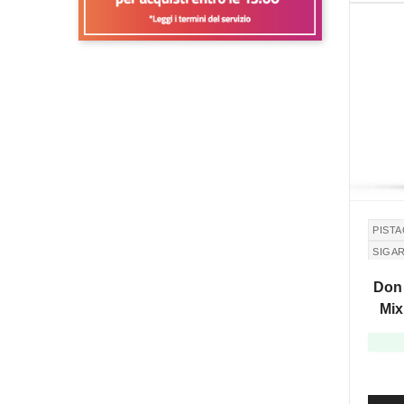
PIST
SIGA
MONT
Don 
Mix