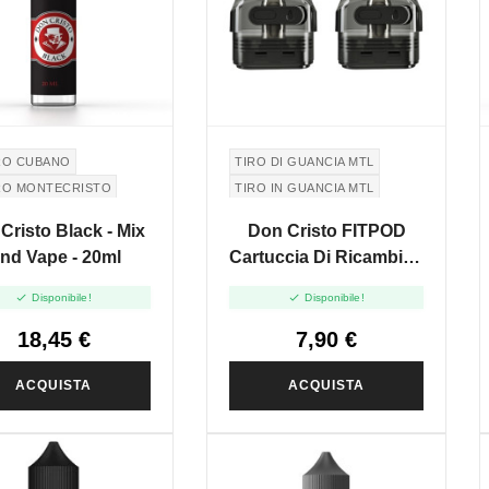
RO CUBANO
TIRO DI GUANCIA MTL
RO MONTECRISTO
TIRO IN GUANCIA MTL
ECRISTO CIGAR
Cristo Black - Mix
Don Cristo FITPOD
nd Vape - 20ml
Cartuccia Di Ricambio -
2ml - 2pz


Disponibile!
Disponibile!
18,45 €
7,90 €
ACQUISTA
ACQUISTA