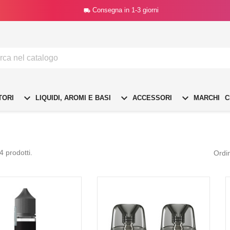
Consegna in 1-3 giorni




TORI
LIQUIDI, AROMI E BASI
ACCESSORI
MARCHI
C
4 prodotti.
Ordi