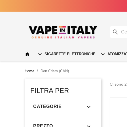




SIGARETTE ELETTRONICHE
ATOMIZZA
Home
Don Cristo (CAN)
Ci sono 2
FILTRA PER

CATEGORIE

PREZZO