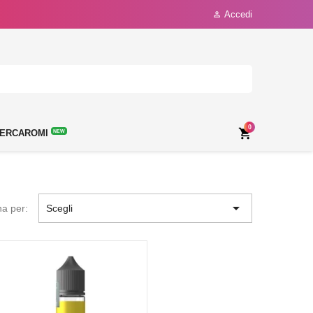
Accedi

0

ERCAROMI
NEW

na per:
Scegli