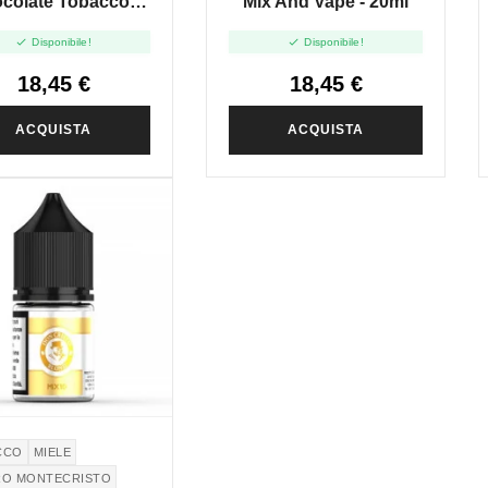
colate Tobacco -
Mix And Vape - 20ml
 And Vape - 20ml


Disponibile!
Disponibile!
18,45 €
18,45 €
ACQUISTA
ACQUISTA
CCO
MIELE
RO MONTECRISTO