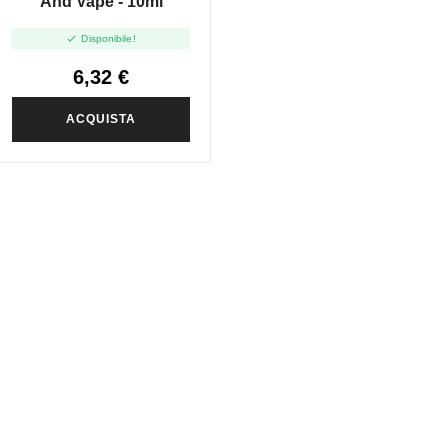
And Vape - 10ml

Disponibile!
6,32 €
ACQUISTA