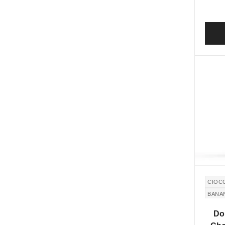
CIOC
BANA
SIGA
Do
MONT