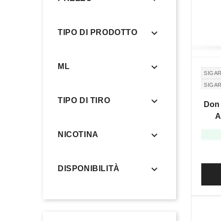

TIPO DI PRODOTTO

ML
SIGA
SIGA
MONT

TIPO DI TIRO
Don 
A

NICOTINA

DISPONIBILITÀ