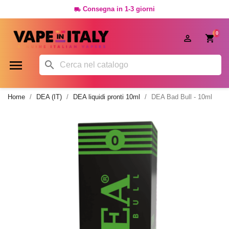
Consegna in 1-3 giorni

0




Home
DEA (IT)
DEA liquidi pronti 10ml
DEA Bad Bull - 10ml