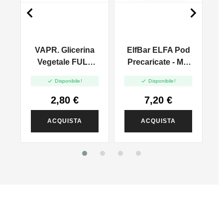


t
VAPR. Glicerina
ElfBar ELFA Pod
Vegetale FULL
Precaricate - Mix
VG - 45ml In
Berries - 2pcs


Disponibile!
Disponibile!
120ml
2,80 €
7,20 €
ACQUISTA
ACQUISTA