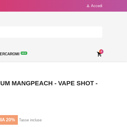
Accedi

0

ERCAROMI
NEW
GUM MANGPEACH - VAPE SHOT -
IA 20%
Tasse incluse