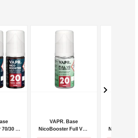
NON DISPONIBILE
NON DISPONIBILE

ase
VAPR. Base
VAPR. 
70/30 -
NicoBooster Full VG -
NicoBooster 
10ml
10m