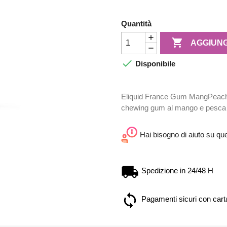
Quantità

AGGIUNG

Disponibile
Eliquid France Gum MangPeach è
chewing gum al mango e pesca 
Hai bisogno di aiuto su qu
Spedizione in 24/48 H
Pagamenti sicuri con carta