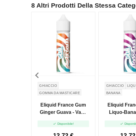
8 Altri Prodotti Della Stessa Categ

GHIACCIO
GHIACCIO
LIQU
GOMMA DA MASTICARE
BANANA
GUAVA
ZENZERO
GOMMA DA MAST
Eliquid France Gum
Eliquid Fra
GINGER
Ginger Guava - Vape
Liquo-Bana
Shot - 10ml
Shot - 


Disponibile!
Disponib
12,72 €
12,72