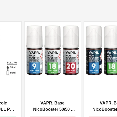
NON DISPONIBILE
NON DISPONIBILE
cole
VAPR. Base
VAPR. B
ULL PG -
NicoBooster 50/50 -
NicoBooster 
0ml
10ml
10ml