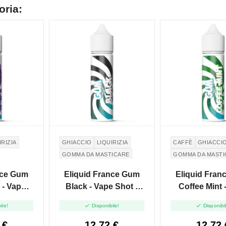
oria:
IRIZIA
GHIACCIO
LIQUIRIZIA
CAFFÈ
GHIACCI
GOMMA DA MASTICARE
GOMMA DA MASTI
ICARE
nce Gum
Eliquid France Gum
Eliquid Fran
 - Vape
Black - Vape Shot -
Coffee Mint 
10ml
10ml
Shot - 1


ile!
Disponibile!
Disponibi
 €
12,72 €
12,72 