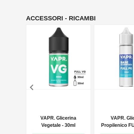
ACCESSORI - RICAMBI

VAPR. Glicerina
VAPR. Gli
Vegetale - 30ml
Propilenico F
35ml In 6