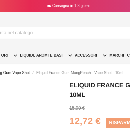
Consegna in 1-3 giorni




TORI
LIQUIDI, AROMI E BASI
ACCESSORI
MARCHI
C
g Gum Vape Shot
Eliquid France Gum MangPeach - Vape Shot - 10ml
ELIQUID FRANCE 
10ML
15,90 €
12,72 €
RISPARM