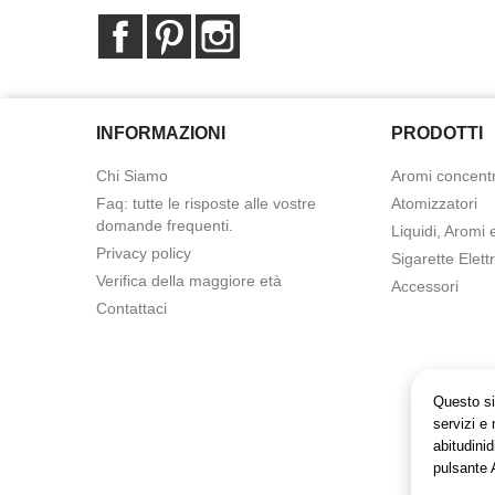
Facebook
Pinterest
Instagram
INFORMAZIONI
PRODOTTI
Chi Siamo
Aromi concentr
Faq: tutte le risposte alle vostre
Atomizzatori
domande frequenti.
Liquidi, Aromi 
Privacy policy
Sigarette Elett
Verifica della maggiore età
Accessori
Contattaci
Questo sit
servizi e 
abitudinid
pulsante 