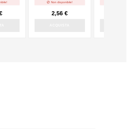


ibile!
Non disponibile!
Non dispo
€
2,56 €
2,56
TA
ACQUISTA
ACQUI