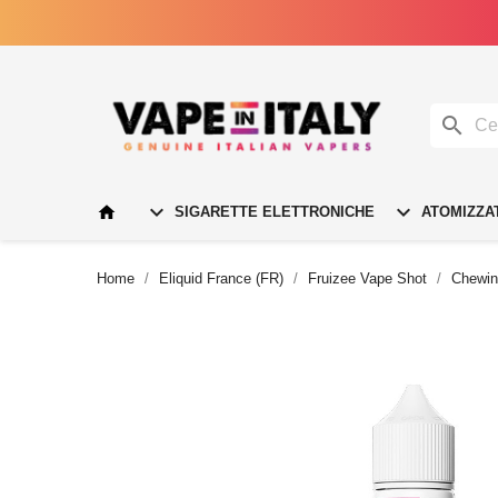




SIGARETTE ELETTRONICHE
ATOMIZZA
Home
Eliquid France (FR)
Fruizee Vape Shot
Chewin