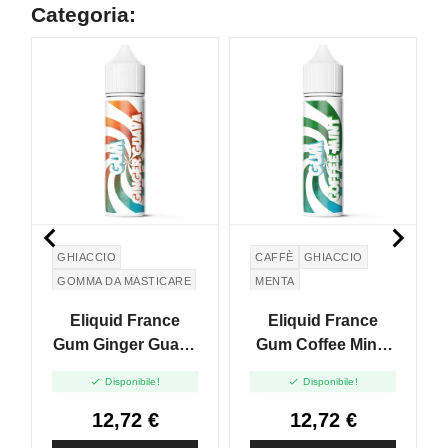
Categoria:


GHIACCIO
CAFFÈ
GHIACCIO
GOMMA DA MASTICARE
MENTA
GUAVA
ZENZERO
GOMMA DA MASTICARE
Eliquid France
Eliquid France
GINGER
Gum Ginger Guava
Gum Coffee Mint -
- Vape Shot - 10ml
Vape Shot - 10ml


Disponibile!
Disponibile!
12,72 €
12,72 €