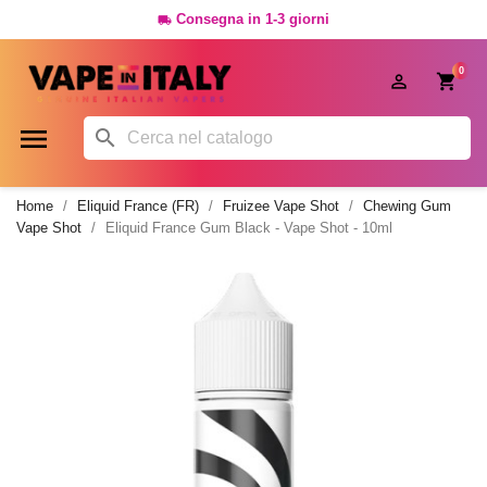
Consegna in 1-3 giorni

0




Home
Eliquid France (FR)
Fruizee Vape Shot
Chewing Gum
Vape Shot
Eliquid France Gum Black - Vape Shot - 10ml