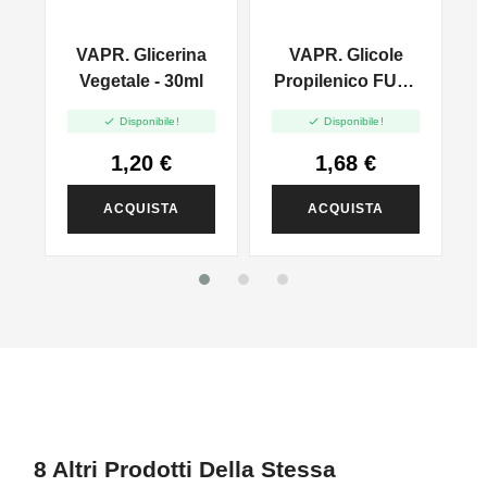
VAPR. Glicerina
VAPR. Glicole
l
Vegetale - 30ml
Propilenico FULL
PG - 35ml In 60ml


Disponibile!
Disponibile!
1,20 €
1,68 €
ACQUISTA
ACQUISTA
8 Altri Prodotti Della Stessa