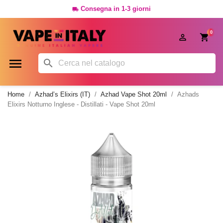
Consegna in 1-3 giorni

0




Home
Azhad’s Elixirs (IT)
Azhad Vape Shot 20ml
Azhads
Elixirs Notturno Inglese - Distillati - Vape Shot 20ml