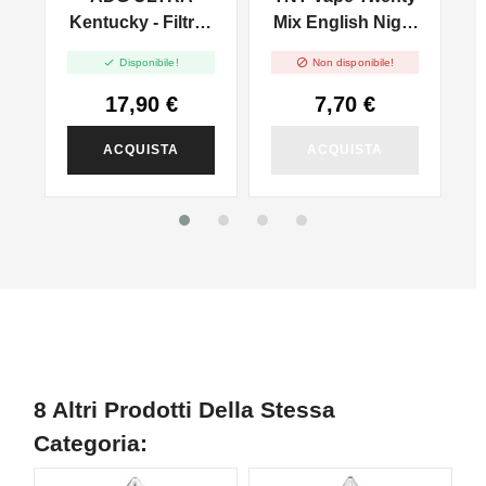
 -
Kentucky - Filtrati
Mix English Night
l
A Freddo - Vape
- Mini Mix 10+10


Disponibile!
Non disponibile!
Shot 20ml
17,90 €
7,70 €
ACQUISTA
ACQUISTA
8 Altri Prodotti Della Stessa
Categoria: