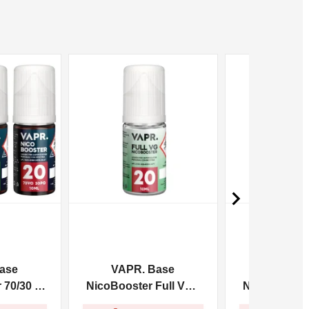
NON DISPONIBILE
NON DISPONIBILE

ase
VAPR. Base
VAPR. 
70/30 -
NicoBooster Full VG -
NicoBooster 
10ml
10m