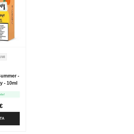
UMI
Summer -
 - 10ml
ile!
€
TA