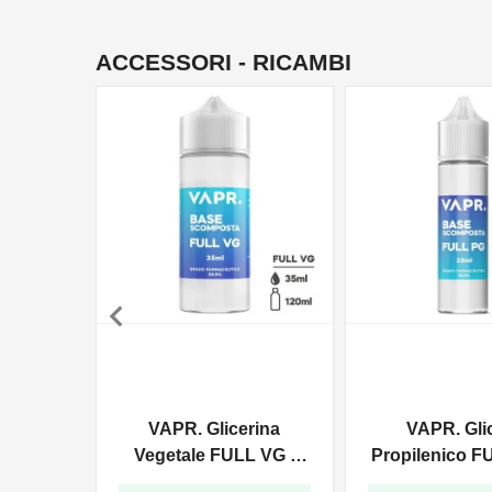
ACCESSORI - RICAMBI

VAPR. Glicerina
VAPR. Gli
Vegetale FULL VG -
Propilenico F
35ml In 120ml
35ml In 6