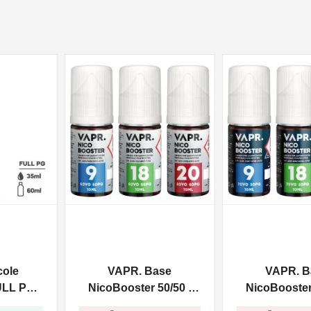
NON DISPONIBILE
NON DISPONIBILE
cole
VAPR. Base
VAPR. B
ULL PG -
NicoBooster 50/50 -
NicoBooster 
0ml
10ml
10ml