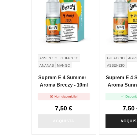
ASSENZIO
GHIACCIO
GHIACCIO
AGR
ANANAS
MANGO
ASSENZIO
Suprem-E 4 Summer -
Suprem-E 4 
Aroma Breezy - 10ml
Aroma Sunny


Non disponibile!
Disponib
7,50 €
7,50 
ACQUISTA
ACQUIS