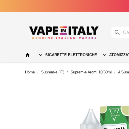




SIGARETTE ELETTRONICHE
ATOMIZZA
Home
Suprem-e (IT)
Suprem-e Aromi 10/30ml
4 Sum