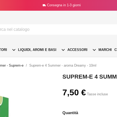
Consegna in 1-3 giorni




TORI
LIQUIDI, AROMI E BASI
ACCESSORI
MARCHI
C
mer - Suprem-e
Suprem-e 4 Summer - aroma Dreamy - 10ml
SUPREM-E 4 SUMM
7,50 €
Tasse incluse
Quantità