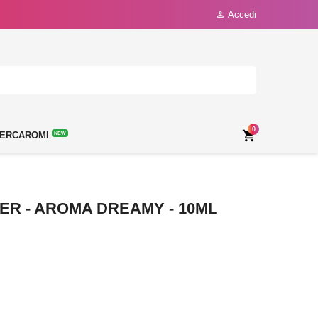
Accedi

0

ERCAROMI
NEW
ER - AROMA DREAMY - 10ML