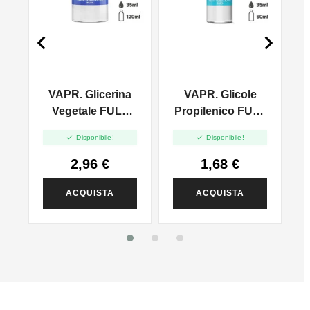


VAPR. Glicerina
VAPR. Glicole
l
Vegetale FULL
Propilenico FULL
VG - 35ml In
PG - 35ml In 60ml


Disponibile!
Disponibile!
120ml
2,96 €
1,68 €
ACQUISTA
ACQUISTA