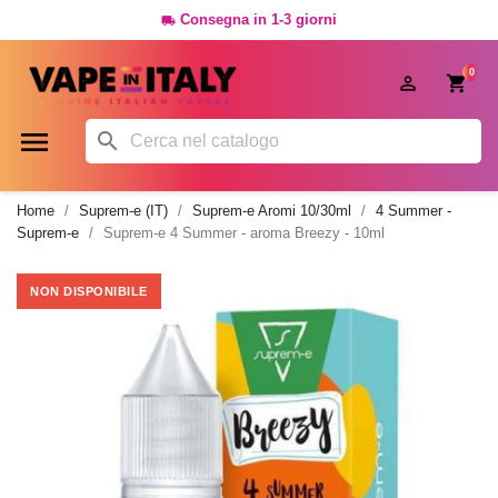
Consegna in 1-3 giorni

0




Home
Suprem-e (IT)
Suprem-e Aromi 10/30ml
4 Summer -
Suprem-e
Suprem-e 4 Summer - aroma Breezy - 10ml
NON DISPONIBILE