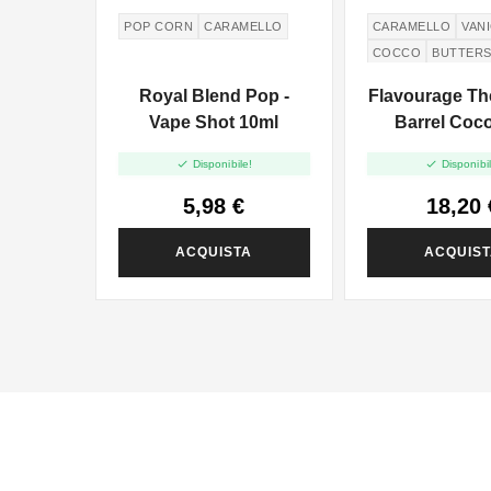
POP CORN
CARAMELLO
CARAMELLO
VANI
COCCO
BUTTER
Royal Blend Pop -
Flavourage Th
Vape Shot 10ml
Barrel Coco
Aroma Shot


Disponibile!
Disponibil
5,98 €
18,20 
ACQUISTA
ACQUIS