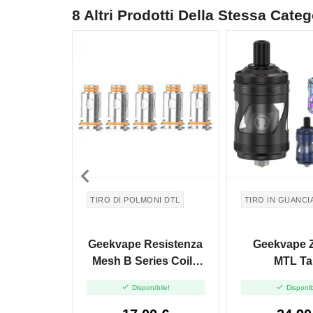
8 Altri Prodotti Della Stessa Categ

TIRO DI POLMONI DTL
TIRO IN GUANCI
Geekvape Resistenza
Geekvape 
Mesh B Series Coil -
MTL Ta
0.3ohm - 5pz


Disponibile!
Disponib