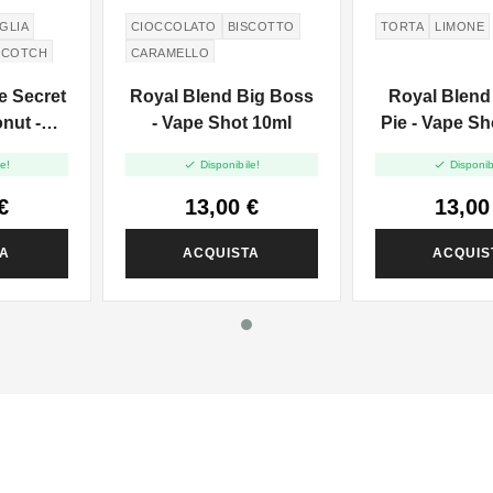
GLIA
CIOCCOLATO
BISCOTTO
TORTA
LIMONE
SCOTCH
CARAMELLO
e Secret
Royal Blend Big Boss
Royal Blen
nut -
- Vape Shot 10ml
Pie - Vape Sh
 20ml


e!
Disponibile!
Disponib
€
13,00 €
13,00
TA
ACQUISTA
ACQUIS