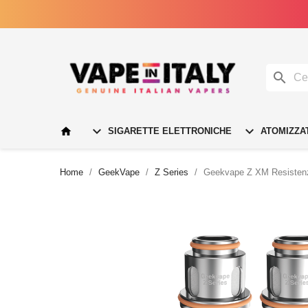




SIGARETTE ELETTRONICHE
ATOMIZZA
Home
GeekVape
Z Series
Geekvape Z XM Resistenza