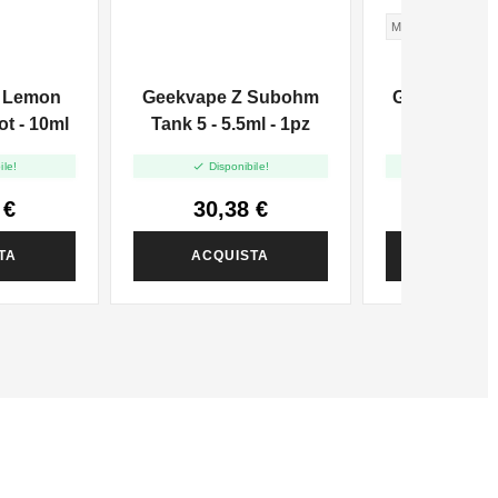
MEDIO
d Lemon
Geekvape Z Subohm
Geekvape Ae
ot - 10ml
Tank 5 - 5.5ml - 1pz
3 Box 


ile!
Disponibile!
Disponi
 €
30,38 €
50,9
TA
ACQUISTA
ACQUI