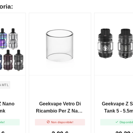
oria:
NON DISPONIBILE
A MTL
Z Nano
Geekvape Vetro Di
Geekvape Z 
nk
Ricambio Per Z Nano
Tank 5 - 5.5m
MTL - 4ml - 1pz


ile!
Non disponibile!
Disponibi