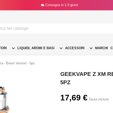
Consegna in 1-3 giorni




TORI
LIQUIDI, AROMI E BASI
ACCESSORI
MARCHI
C
 - Boost Version - 5pz
GEEKVAPE Z XM RE
5PZ
17,69 €
Tasse incluse