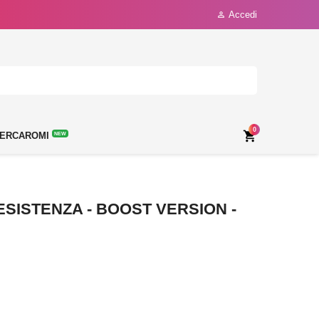
Accedi

0

ERCAROMI
NEW
SISTENZA - BOOST VERSION -