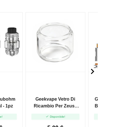

Subohm
Geekvape Vetro Di
Geekvape Resi
l - 1pz
Ricambio Per Zeus -
B0.15 (Boost V
1pz
- 0.15ohm -


le!
Disponibile!
Disponibile