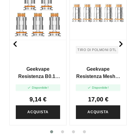


TIRO DI POLMONI DTL
Geekvape
Geekvape
Resistenza B0.15
Resistenza Mesh B
(Boost Version) -
Series Coil Per


Disponibile!
Disponibile!
0.15ohm - 5pz
Boost / Boost Plus
- 0.6ohm - 5pz
9,14 €
17,00 €
ACQUISTA
ACQUISTA