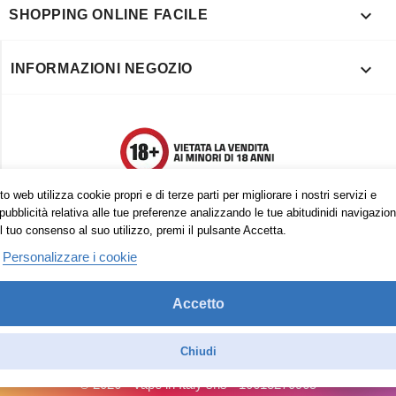

SHOPPING ONLINE FACILE

INFORMAZIONI NEGOZIO
o web utilizza cookie propri e di terze parti per migliorare i nostri servizi e
pubblicità relativa alle tue preferenze analizzando le tue abitudinidi navigazion
l tuo consenso al suo utilizzo, premi il pulsante Accetta.
Personalizzare i cookie
Accetto
Trovaci anche su:
Facebook
Pinterest
Instagram
Chiudi
© 2026 - Vape in Italy srls - 10613270965