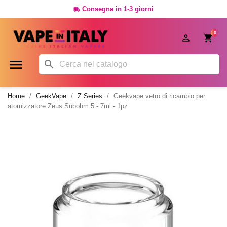
Consegna in 1-3 giorni

0




Home
GeekVape
Z Series
Geekvape vetro di ricambio per
atomizzatore Zeus Subohm 5 - 7ml - 1pz