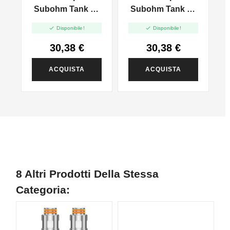
-
Subohm Tank 5 -
Subohm Tank 5 -
5.5ml - 1pz
5.5ml - 1pz


Disponibile!
Disponibile!
30,38 €
30,38 €
ACQUISTA
ACQUISTA
8 Altri Prodotti Della Stessa
Categoria: