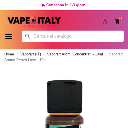
Consegna in 1-3 giorni

0




Home
Vaporart (IT)
Vaporart Aromi Concentrati - 10ml
Vaporart
Aroma Peach Love - 10ml