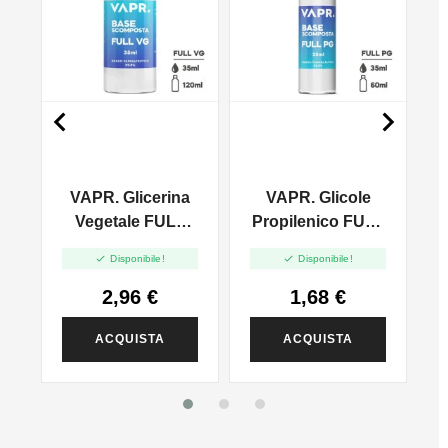


VAPR. Glicerina
VAPR. Glicole
l
Vegetale FULL
Propilenico FULL
VG - 35ml In
PG - 35ml In 60ml


Disponibile!
Disponibile!
120ml
2,96 €
1,68 €
ACQUISTA
ACQUISTA