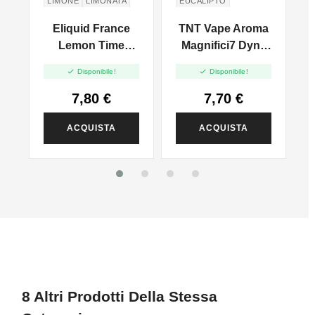
LIMONE
LIMONATA
EUCALIPTO
MENTA PIPERITA
Eliquid France
TNT Vape Aroma
PEPPERMINT
Lemon Time
Magnifici7 Dyna
EUCALYPTUS
Aroma Red Fruit -
Mint - 10ml


Disponibile!
Disponibile!
10ml
7,80 €
7,70 €
ACQUISTA
ACQUISTA
8 Altri Prodotti Della Stessa