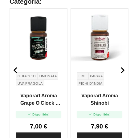
Categoria:
N


GHIACCIO
LIMONATA
LIME
PAPAYA
UVA FRAGOLA
FICHI D’INDIA
ZUCCHERO
Vaporart Aroma
Vaporart Aroma
Grape O Clock -
Shinobi
10ml


Disponibile!
Disponibile!
7,00 €
7,90 €