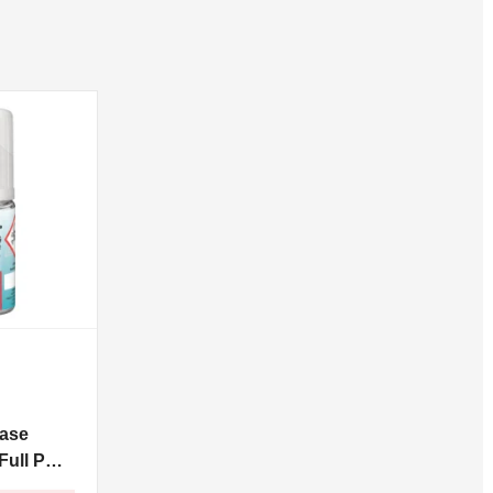
ase
ull PG -