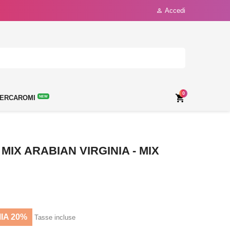
Accedi

0

ERCAROMI
NEW
MIX ARABIAN VIRGINIA - MIX
IA 20%
Tasse incluse