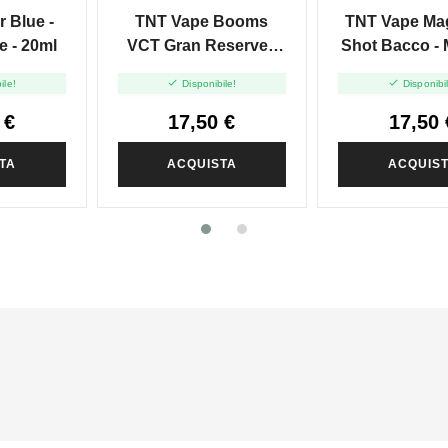
CREMA PASTICCERA
TUSCAN CIGAR
 Blue -
TNT Vape Booms
TNT Vape Mag
BRANDY
e - 20ml
VCT Gran Reserve -
Shot Bacco - 
Mix And Vape - 20ml
Vape - 2


ile!
Disponibile!
Disponibi
 €
17,50 €
17,50 
TA
ACQUISTA
ACQUIS