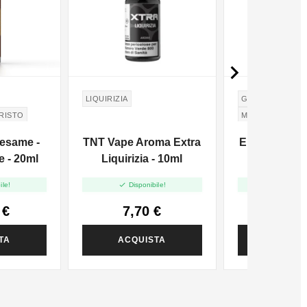

LIQUIRIZIA
GHIACCIO
RIB
RISTO
MANGO
Sesame -
TNT Vape Aroma Extra
Eliquid Fran
IGAR
e - 20ml
Liquirizia - 10ml
Xtra Fres
Ribes Nero


ile!
Disponibile!
Disponi
10m
 €
7,70 €
8,50
TA
ACQUISTA
ACQUI