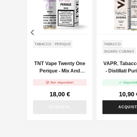

TABACCO
PERIQUE
TABACCO
SIGARO CUBANO
TNT Vape Twenty One
VAPR. Tabacc
Perique - Mix And
- Distillati Pu
Vape - 20ml
Shot 20


Non disponibile!
Disponibil
18,00 €
10,90 
ACQUISTA
ACQUIS