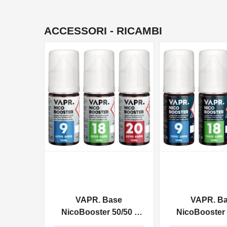
ACCESSORI - RICAMBI
NON DISPONIBILE
NON DISPONIBILE
VAPR. Base
VAPR. B
NicoBooster 50/50 -
NicoBooster 
10ml
10ml