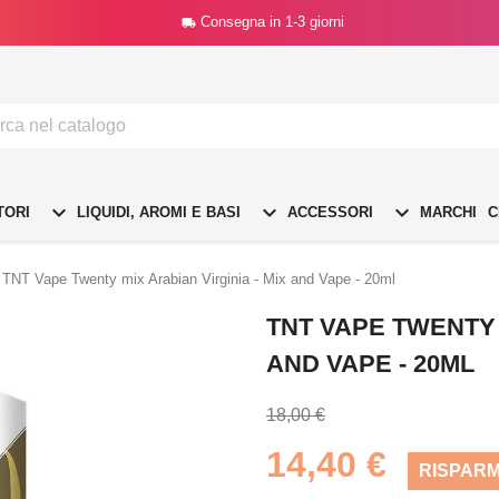
Consegna in 1-3 giorni




TORI
LIQUIDI, AROMI E BASI
ACCESSORI
MARCHI
C
TNT Vape Twenty mix Arabian Virginia - Mix and Vape - 20ml
TNT VAPE TWENTY 
AND VAPE - 20ML
18,00 €
14,40 €
RISPARM