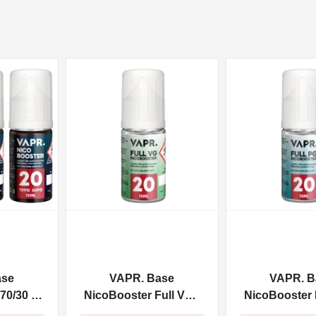
NON DISPONIBILE
NON DISPONIBILE
ase
VAPR. Base
VAPR. B
70/30 -
NicoBooster Full VG -
NicoBooster F
10ml
10ml