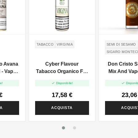
TABACCO
VIRGINIA
SEMI DI SESAMO
SIGARO MONTEC
SESAME SEEDS
o Avana
Cyber Flavour
Don Cristo 
MONTECRISTO C
ri - Vape
Tabacco Organico For
Mix And Vap
ml
Pod Virginia - Vape


e!
Disponibile!
Disponib
Shot 20ml
€
17,58 €
23,06
TA
ACQUISTA
ACQUIS