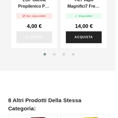
MIRTILLO
ni
Propilenico PG -
Magnifici7 Fresh
100ml In 250ml
Bullet - Mix And


Non disponibile!
Disponibile!
Vape - 20ml
4,00 €
14,00 €
ACQUISTA
ACQUISTA
8 Altri Prodotti Della Stessa
Categoria: