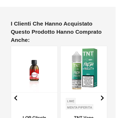
I Clienti Che Hanno Acquistato
Questo Prodotto Hanno Comprato
Anche:
NON DISPONIBILE
NO


LIME
MENTA PIPERITA
PEPPERMINT
LOP Glicole
TNT Vape