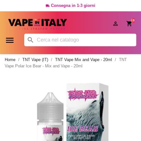
Consegna in 1-3 giorni

0




Home
TNT Vape (IT)
TNT Vape Mix and Vape - 20ml
TNT
Vape Polar Ice Bear - Mix and Vape - 20ml