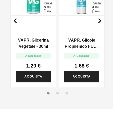


VAPR. Glicerina
VAPR. Glicole
l
Vegetale - 30ml
Propilenico FULL
PG - 35ml In 60ml


Disponibile!
Disponibile!
1,20 €
1,68 €
ACQUISTA
ACQUISTA