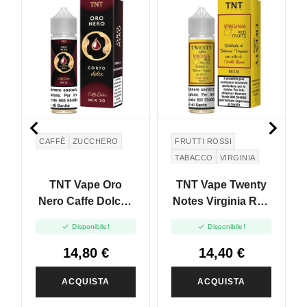


CAFFÈ
ZUCCHERO
FRUTTI ROSSI
TABACCO
VIRGINIA
TNT Vape Oro
TNT Vape Twenty
Nero Caffe Dolce -
Notes Virginia Red
Mix And Vape -
Fruits - Mix And


Disponibile!
Disponibile!
20ml
Vape - 20ml
14,80 €
14,40 €
ACQUISTA
ACQUISTA