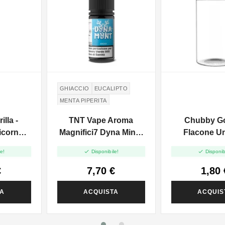
GHIACCIO
EUCALIPTO
MENTA PIPERITA
PEPPERMINT
EUCALYPTUS
lla -
TNT Vape Aroma
Chubby Gor
icorn
Magnifici7 Dyna Mint -
Flacone U
 20ml
10ml
Trasparent


e!
Disponibile!
Disponib
€
7,70 €
1,80 
TA
ACQUISTA
ACQUIS