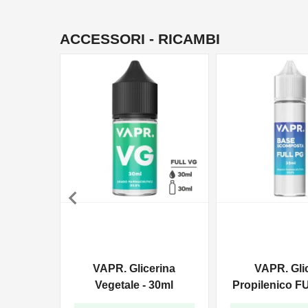
ACCESSORI - RICAMBI

VAPR. Glicerina
VAPR. Gli
Vegetale - 30ml
Propilenico F
35ml In 6