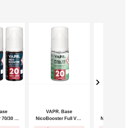
NON DISPONIBILE
NON DISPONIBILE

ase
VAPR. Base
VAPR. 
70/30 -
NicoBooster Full VG -
NicoBooster 
10ml
10m