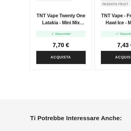
PASSION FRUIT
TNT Vape Twenty One
TNT Vape - Fru
Latakia - Mini Mix
Hawi Ice - M
10ml
10+1


Disponibile!
Disponib
7,70 €
7,43 
ACQUISTA
ACQUIS
Ti Potrebbe Interessare Anche: