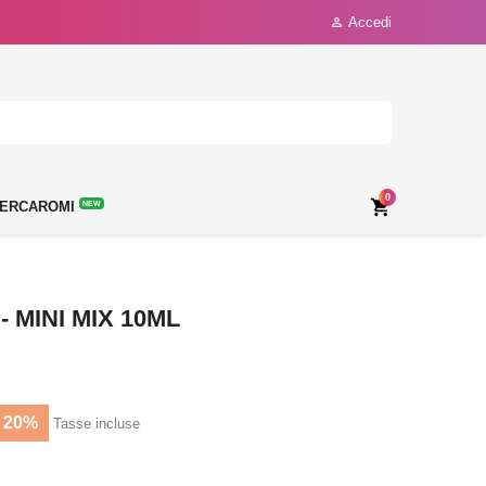
Accedi

0

ERCAROMI
NEW
 MINI MIX 10ML
 20%
Tasse incluse