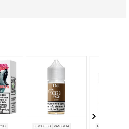

CIO
BISCOTTO
VANIGLIA
FRUTTI ROSSI
TA