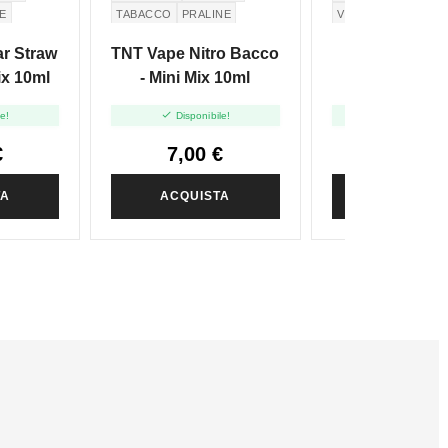
E
TABACCO
PRALINE
VIRGINIA
r Straw
TNT Vape Nitro Bacco
TNT Vape Tw
ix 10ml
- Mini Mix 10ml
Notes Virgini
Fruits - Mini M


le!
Disponibile!
Disponibile
€
7,00 €
7,70 €
TA
ACQUISTA
ACQUIST