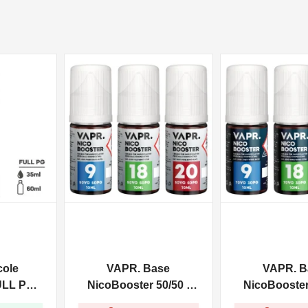
NON DISPONIBILE
NON DISPONIBILE
cole
VAPR. Base
VAPR. B
ULL PG -
NicoBooster 50/50 -
NicoBooster 
0ml
10ml
10ml