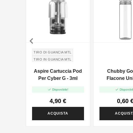

TIRO DI GUANCIA MTL
TIRO IN GUANCIA MTL
Aspire Cartuccia Pod
Chubby Gori
Per Cyber G - 3ml
Flacone Un
Trasparente


Disponibile!
Disponibil
4,90 €
0,60 
ACQUISTA
ACQUIS