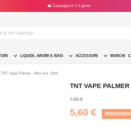
Consegna in 1-3 giorni




TORI
LIQUIDI, AROMI E BASI
ACCESSORI
MARCHI
C
TNT Vape Palmer - Mini mix 10ml
TNT VAPE PALMER -
7,00 €
5,60 €
RISPARMIA