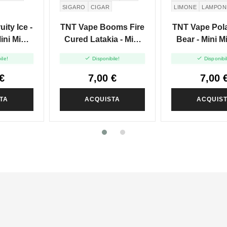
SIGARO
CIGAR
LIMONE
LAMPON
ity Ice -
TNT Vape Booms Fire
TNT Vape Pola
ini Mix
Cured Latakia - Mini
Bear - Mini M
0
Mix 10+10


ile!
Disponibile!
Disponibi
€
7,00 €
7,00 
TA
ACQUISTA
ACQUIS