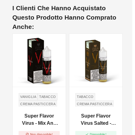
I Clienti Che Hanno Acquistato
Questo Prodotto Hanno Comprato
Anche:
NON DISPONIBILE
NO
VANIGLIA
TABACCO
TABACCO
CREMA PASTICCERA
CREMA PASTICCERA
CARAMELLO SALATO
Super Flavor
Super Flavor
Virus - Mix And
Virus Salted -
l
Vape - 30ml
Vape Shot - 20ml


Non disponibile!
Disponibile!