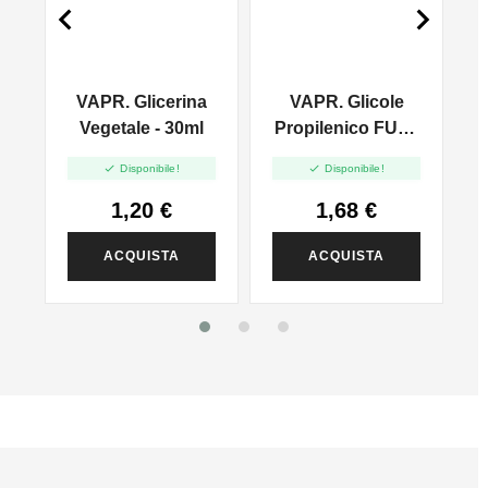


VAPR. Glicerina
VAPR. Glicole
l
Vegetale - 30ml
Propilenico FULL
PG - 35ml In 60ml


Disponibile!
Disponibile!
1,20 €
1,68 €
ACQUISTA
ACQUISTA