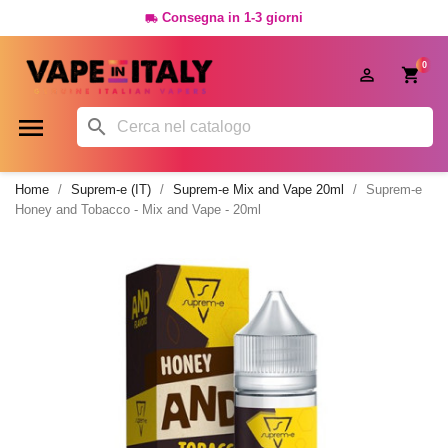
Consegna in 1-3 giorni

0




Home
Suprem-e (IT)
Suprem-e Mix and Vape 20ml
Suprem-e
Honey and Tobacco - Mix and Vape - 20ml