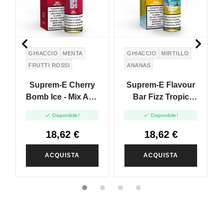


GHIACCIO
MENTA
GHIACCIO
MIRTILLO
FRUTTI ROSSI
ANANAS
CILIEGIA
DRAGON FRUIT
Suprem-E Cherry
Suprem-E Flavour
Bomb Ice - Mix And
Bar Fizz Tropic
Vape - 20ml
Fruit - Mix And


Disponibile!
Disponibile!
Vape - 20ml
18,62 €
18,62 €
ACQUISTA
ACQUISTA