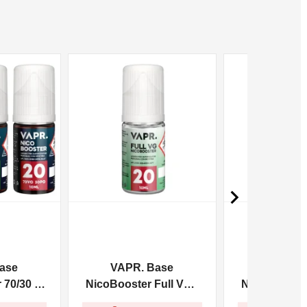
NON DISPONIBILE
NON DISPONIBILE

ase
VAPR. Base
VAPR. 
70/30 -
NicoBooster Full VG -
NicoBooster 
10ml
10m