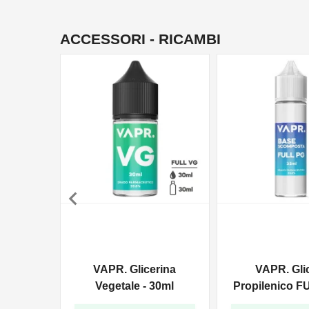
ACCESSORI - RICAMBI

VAPR. Glicerina
VAPR. Gli
Vegetale - 30ml
Propilenico F
35ml In 6