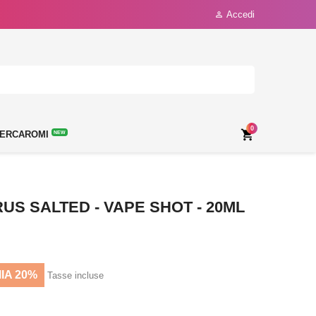
Accedi

0

ERCAROMI
NEW
US SALTED - VAPE SHOT - 20ML
IA 20%
Tasse incluse