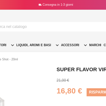
Consegna in 1-3 giorni




TORI
LIQUIDI, AROMI E BASI
ACCESSORI
MARCHI
C
e Shot - 20ml
SUPER FLAVOR VIR
21,00 €
16,80 €
RISPARM