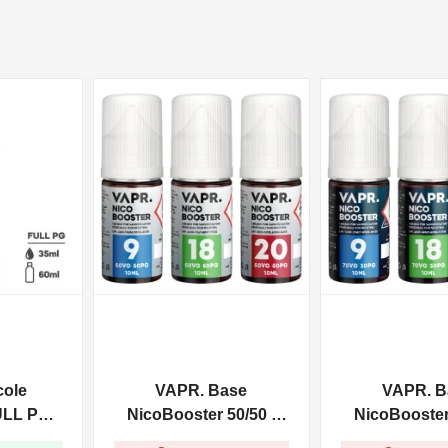
NON DISPONIBILE
NON DISPONIBILE
cole
VAPR. Base
VAPR. B
ULL PG -
NicoBooster 50/50 -
NicoBooster 
0ml
10ml
10ml