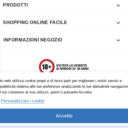

PRODOTTI

SHOPPING ONLINE FACILE

INFORMAZIONI NEGOZIO
o web utilizza cookie propri e di terze parti per migliorare i nostri servizi e
pubblicità relativa alle tue preferenze analizzando le tue abitudinidi navigazion
l tuo consenso al suo utilizzo, premi il pulsante Accetta.
Personalizzare i cookie
Accetto
Trovaci anche su:
Facebook
Pinterest
Instagram