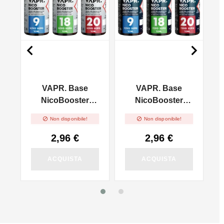


VAPR. Base
VAPR. Base
l
NicoBooster
NicoBooster
50/50 - 10ml
70/30 - 10ml


Non disponibile!
Non disponibile!
2,96 €
2,96 €
ACQUISTA
ACQUISTA