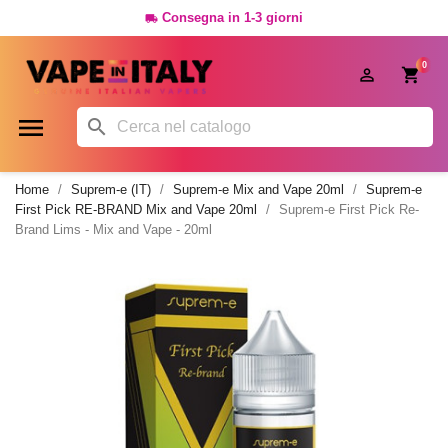
Consegna in 1-3 giorni

0




Home
Suprem-e (IT)
Suprem-e Mix and Vape 20ml
Suprem-e
First Pick RE-BRAND Mix and Vape 20ml
Suprem-e First Pick Re-
Brand Lims - Mix and Vape - 20ml