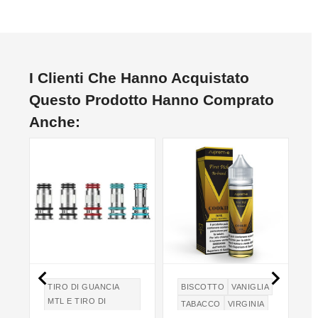
I Clienti Che Hanno Acquistato
Questo Prodotto Hanno Comprato
Anche:


A
TIRO DI GUANCIA
BISCOTTO
VANIGLIA
MTL E TIRO DI
TABACCO
VIRGINIA
POLMONI DTL