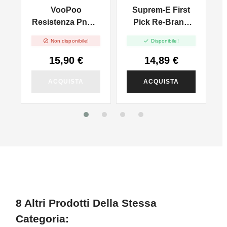
CREMA PASTICCERA
e
VooPoo
Suprem-E First
TIRO IN GUANCIA
MTL E TIRO DI
Resistenza PnP X
Pick Re-Brand
POLMONI DTL
l
- 5pz
Cookie - Mix And


Non disponibile!
Disponibile!
Vape - 20ml
15,90 €
14,89 €
ACQUISTA
ACQUISTA
8 Altri Prodotti Della Stessa
Categoria: