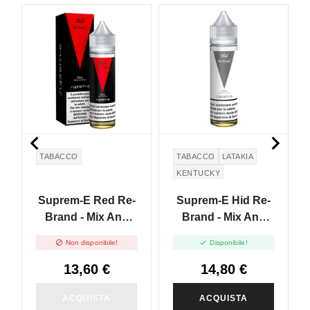
NUOVO
NON DISPONIBILE


TABACCO
TABACCO
LATAKIA
KENTUCKY
BLACK CAVENDISH
Suprem-E Red Re-
Suprem-E Hid Re-
Brand - Mix And
Brand - Mix And
Vape - 20ml
Vape - 20ml


Non disponibile!
Disponibile!
13,60 €
14,80 €
ACQUISTA
ACQUISTA