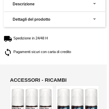

Descrizione

Dettagli del prodotto
Spedizione in 24/48 H
Pagamenti sicuri con carta di credito
ACCESSORI - RICAMBI
NON DISPONIBILE
NON DISPONIBILE
NO