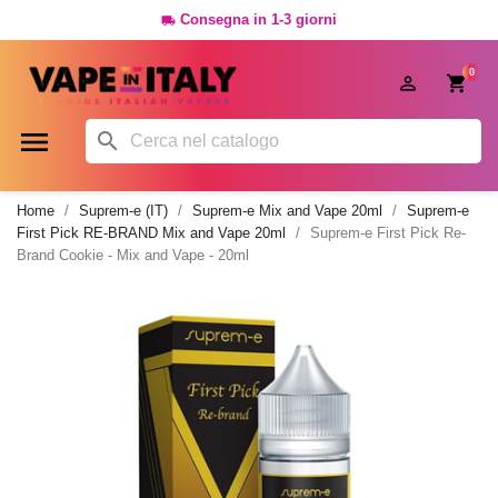
Consegna in 1-3 giorni

0




Home
Suprem-e (IT)
Suprem-e Mix and Vape 20ml
Suprem-e
First Pick RE-BRAND Mix and Vape 20ml
Suprem-e First Pick Re-
Brand Cookie - Mix and Vape - 20ml