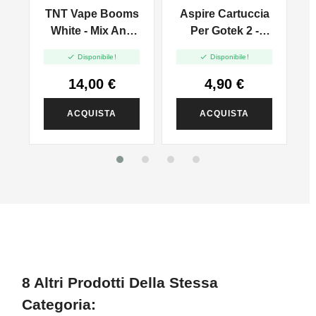
s
TNT Vape Booms
Aspire Cartuccia
TIRO IN GUANCIA
MTL E TIRO DI
White - Mix And
Per Gotek 2 -
POLMONI DTL
Vape - 20ml
0.6ohm - 4.5ml -


Disponibile!
Disponibile!
2pz
14,00 €
4,90 €
ACQUISTA
ACQUISTA
8 Altri Prodotti Della Stessa
Categoria: