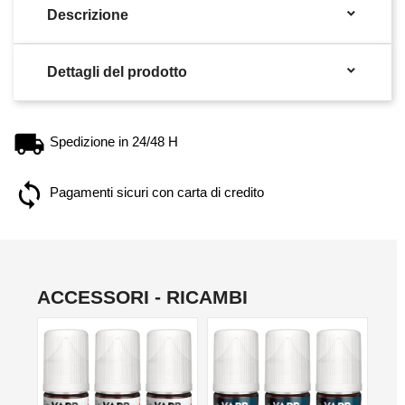

Descrizione

Dettagli del prodotto
Spedizione in 24/48 H
Pagamenti sicuri con carta di credito
ACCESSORI - RICAMBI
NON DISPONIBILE
NON DISPONIBILE
NO