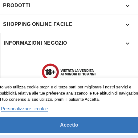

PRODOTTI

SHOPPING ONLINE FACILE

INFORMAZIONI NEGOZIO
o web utilizza cookie propri e di terze parti per migliorare i nostri servizi e
pubblicità relativa alle tue preferenze analizzando le tue abitudinidi navigazion
l tuo consenso al suo utilizzo, premi il pulsante Accetta.
Personalizzare i cookie
Accetto
Trovaci anche su:
Facebook
Pinterest
Instagram