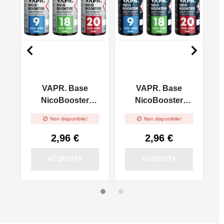


VAPR. Base
VAPR. Base
l
NicoBooster
NicoBooster
50/50 - 10ml
70/30 - 10ml


Non disponibile!
Non disponibile!
2,96 €
2,96 €
ACQUISTA
ACQUISTA