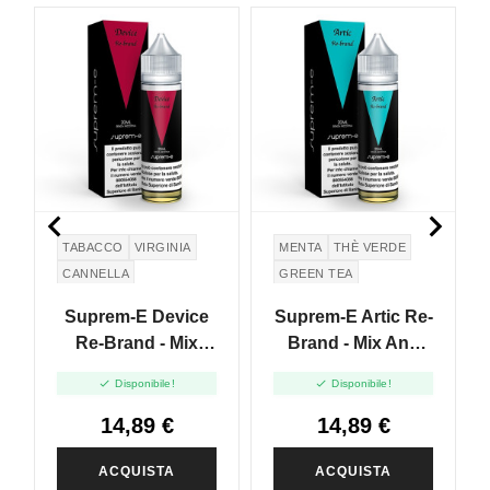


TABACCO
VIRGINIA
MENTA
THÈ VERDE
CANNELLA
GREEN TEA
Suprem-E Device
Suprem-E Artic Re-
Re-Brand - Mix
Brand - Mix And
And Vape - 20ml
Vape - 20ml


Disponibile!
Disponibile!
14,89 €
14,89 €
ACQUISTA
ACQUISTA