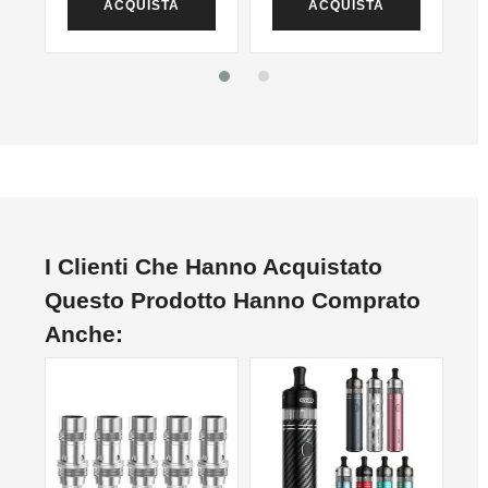
ACQUISTA
ACQUISTA
I Clienti Che Hanno Acquistato
Questo Prodotto Hanno Comprato
Anche:
NON DISPONIBILE
NO