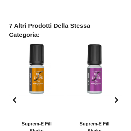
7 Altri Prodotti Della Stessa
Categoria:
NON DISPONIBILE
NON DISPONIBILE
N


Suprem-E Fill
Suprem-E Fill
Shake
Shake