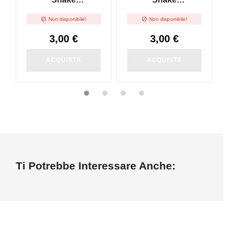
NicoBooster Base
NicoBooster Base


Non disponibile!
Non disponibile!
70/30 - 10ml
50/50 - 10ml
3,00 €
3,00 €
ACQUISTA
ACQUISTA
Ti Potrebbe Interessare Anche: