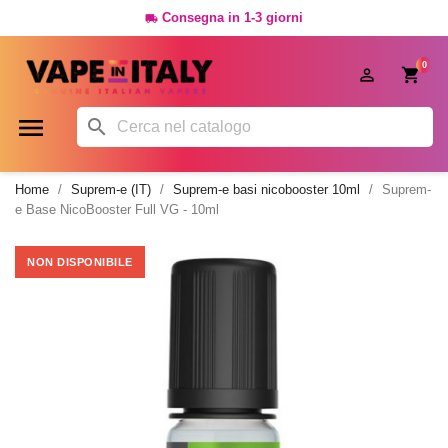
Consegna in 1-3 giorni

0




Home
Suprem-e (IT)
Suprem-e basi nicobooster 10ml
Suprem-
e Base NicoBooster Full VG - 10ml
NON DISPONIBILE