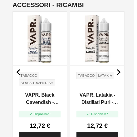
ACCESSORI - RICAMBI


TABACCO
TABACCO
LATAKIA
BLACK CAVENDISH
t
VAPR. Black
VAPR. Latakia -
t
Cavendish -
Distillati Puri -
Distillati Puri -
Vape Shot 20ml


Disponibile!
Disponibile!
Vape Shot 20ml
12,72 €
12,72 €