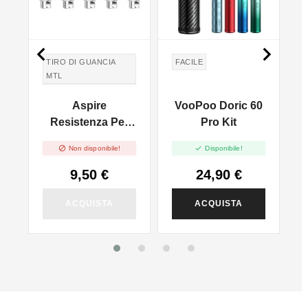


TIRO DI GUANCIA
FACILE
MTL
TIRO IN GUANCIA
a
Aspire
VooPoo Doric 60
MTL
l
Resistenza Per
Pro Kit
Serie Nautilus -


Non disponibile!
Disponibile!
Pacco 5 Pz
9,50 €
24,90 €
ACQUISTA
ACQUISTA