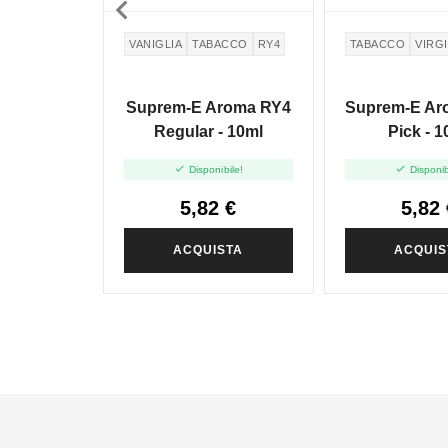

VANIGLIA
TABACCO
RY4
TABACCO
VIRGI
Suprem-E Aroma RY4
Suprem-E Aro
Regular - 10ml
Pick - 1


Disponibile!
Disponib
5,82 €
5,82 
ACQUISTA
ACQUIS