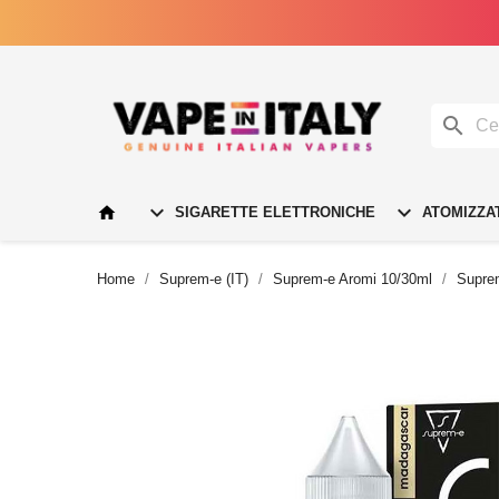




SIGARETTE ELETTRONICHE
ATOMIZZA
Home
Suprem-e (IT)
Suprem-e Aromi 10/30ml
Suprem