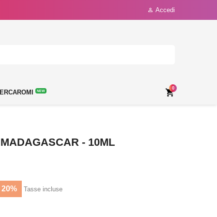
Accedi

0

ERCAROMI
NEW
 MADAGASCAR - 10ML
 20%
Tasse incluse