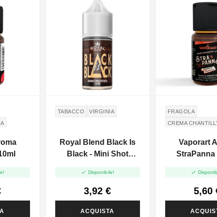
TABACCO
VIRGINIA
FRAGOLA
RA
CREMA CHANTILL
A
roma
Royal Blend Black Is
Vaporart 
 10ml
Black - Mini Shot
StraPanna 
10+10


e!
Disponibile!
Disponib
€
3,92 €
5,60 
TA
ACQUISTA
ACQUIS