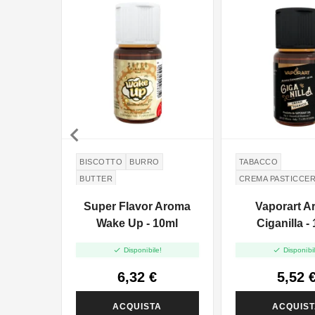

BISCOTTO
BURRO
TABACCO
BUTTER
CREMA PASTICCE
CREMA DI VANIGLI
Super Flavor Aroma
Vaporart A
Wake Up - 10ml
Ciganilla -


Disponibile!
Disponibil
6,32 €
5,52 
ACQUISTA
ACQUIS