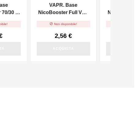
ase
VAPR. Base
VAPR. 
70/30 -
NicoBooster Full VG -
NicoBooster 
10ml
10m


ibile!
Non disponibile!
Non dispo
€
2,56 €
2,56
TA
ACQUISTA
ACQUI