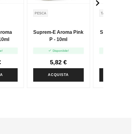

PESCA
TABACCO
RY4
Aroma
Suprem-E Aroma Pink
Suprem-E Aro
10ml
P - 10ml
Pleasure- 


le!
Disponibile!
Disponibile
€
5,82 €
5,82 €
TA
ACQUISTA
ACQUIST