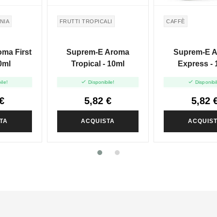
NIA
FRUTTI TROPICALI
CAFFÈ
ma First
Suprem-E Aroma
Suprem-E 
0ml
Tropical - 10ml
Express - 


ile!
Disponibile!
Disponibi
€
5,82 €
5,82 
TA
ACQUISTA
ACQUIS