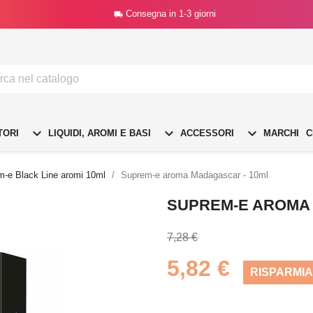
Consegna in 1-3 giorni




TORI
LIQUIDI, AROMI E BASI
ACCESSORI
MARCHI
C
-e Black Line aromi 10ml
Suprem-e aroma Madagascar - 10ml
SUPREM-E AROMA
7,28 €
5,82 €
RISPARMIA