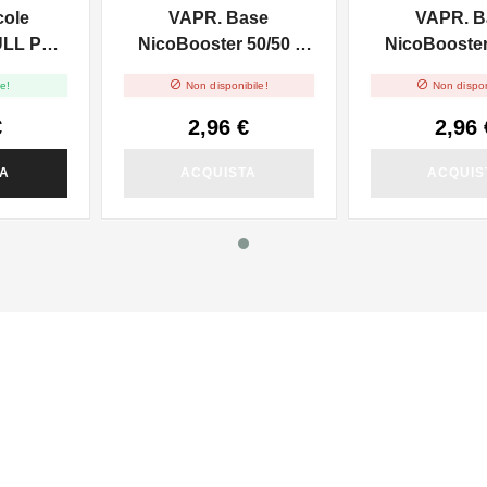
cole
VAPR. Base
VAPR. B
ULL PG -
NicoBooster 50/50 -
NicoBooster 
0ml
10ml
10ml


e!
Non disponibile!
Non dispon
€
2,96 €
2,96 
TA
ACQUISTA
ACQUIS