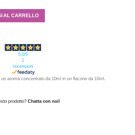
I AL CARRELLO
5,0
/5
1
recensioni
n aroma concentrato da 10ml in un flacone da 10ml.
esto prodotto?
Chatta con noi!