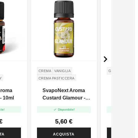

CREMA
VANIGLIA
GHIACCIO
ANG
Y
CREMA PASTICCERA
Aroma
SvapoNext Aroma
Vaporart
- 10ml
Custard Glamour -
Angurioso
Next Flavour - 10ml


ile!
Disponibile!
Disponi
€
5,60 €
5,60
TA
ACQUISTA
ACQUI