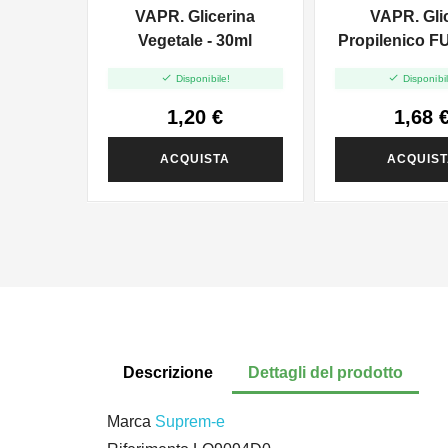
VAPR. Glicerina
VAPR. Gli
Vegetale - 30ml
Propilenico F
35ml In 6


Disponibile!
Disponibil
1,20 €
1,68 
ACQUISTA
ACQUIS
Descrizione
Dettagli del prodotto
Marca
Suprem-e